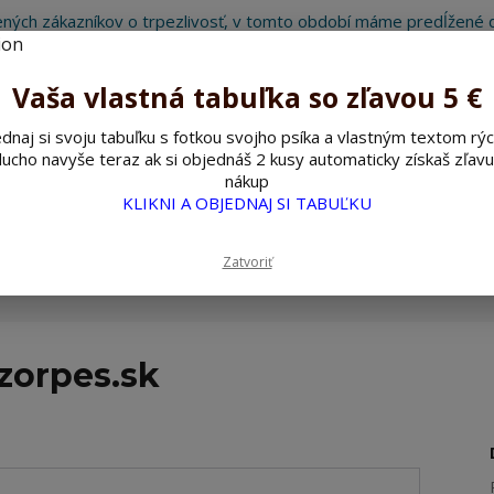
ných zákazníkov o trpezlivosť, v tomto období máme predĺžené d
Preto sme Vám pripravili malý darček ako ospravedlnenie.
!!! ZĽAVA 5€ na PRVÚ objednávku nad 30€ s kódom pozorpes5 !!!
Vaša vlastná tabuľka so zľavou 5 €
dnaj si svoju tabuľku s fotkou svojho psíka a vlastným textom rýc
ucho navyše teraz ak si objednáš 2 kusy automaticky získaš zľavu
Hľada
nákup
KLIKNI A OBJEDNAJ SI TABUĽKU
ažné ceduľky
Nerezové pieskované ceduľky
Zatvoriť
zorpes.sk