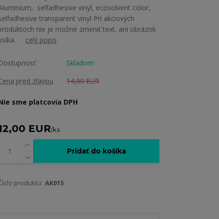
Aluminium, selfadhesive vinyl, ecosolvent color,
selfadhesive transparent vinyl Pri akciových
produktoch nie je možné zmeniť text, ani obrázok
psíka.
celý popis
Dostupnosť
Skladom
Cena pred zľavou
14,00 EUR
Nie sme platcovia DPH
12,00 EUR
/
ks
Pridať do košíka
Číslo produktu:
AK015