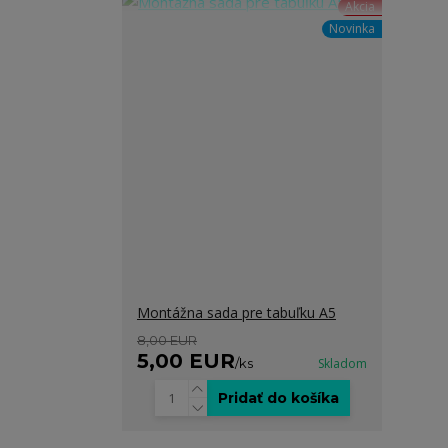
Akcia
Novinka
Montážna sada pre tabuľku A5
8,00 EUR
5,00 EUR
/
ks
Skladom
Pridať do košíka