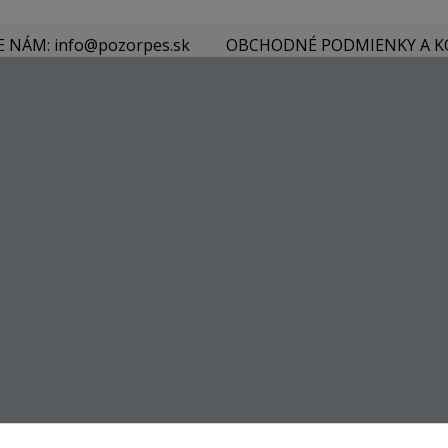
E NÁM: info@pozorpes.sk
OBCHODNÉ PODMIENKY A 