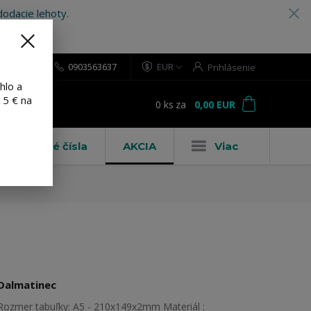
odacie lehoty.
0903563637
EUR
Prihlásenie
hlo a
 5 € na
0
ks
za
0,00 EUR
ť
Domové čísla
AKCIA
Viac
Dalmatinec
Rozmer tabuľky: A5 - 210x149x2mm Materiál :