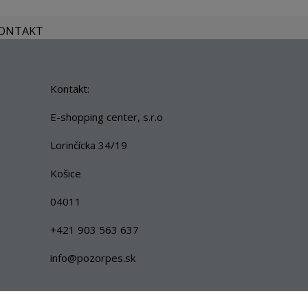
KONTAKT
Kontakt:
E-shopping center, s.r.o
Lorinčícka 34/19
Košice
04011
+421 903 563 637
info@pozorpes.sk