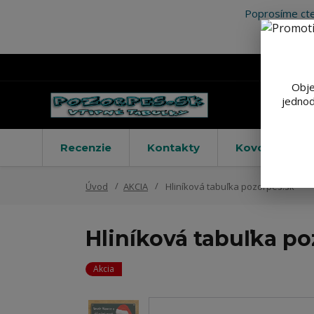
Poprosíme cte
Obje
jednod
Recenzie
Kontakty
Kovové výstr
Úvod
AKCIA
Hliníková tabuľka pozorpes.sk
Hliníková tabuľka po
Akcia