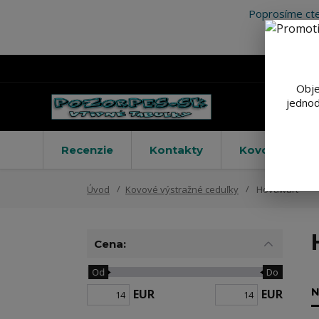
Poprosíme cte
Obje
jednod
Recenzie
Kontakty
Kovové výstr
Úvod
Kovové výstražné ceduľky
Hovawart
Cena:
Od
Do
N
EUR
EUR