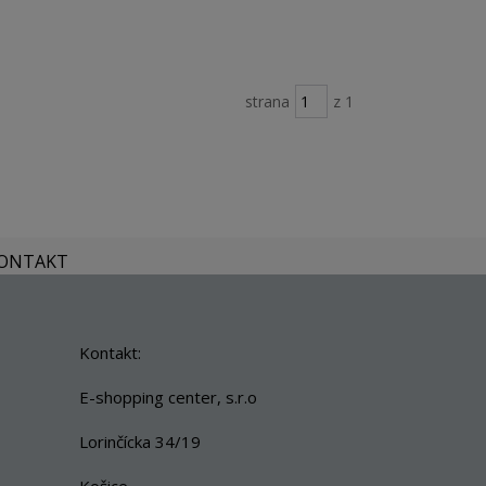
strana
z 1
KONTAKT
Kontakt:
E-shopping center, s.r.o
Lorinčícka 34/19