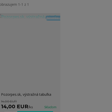
obrazujem 1-1 z 1
Novinka
Pozorpes.sk, výstražná tabuľka
14,00 EUR
14,00 EUR
/
ks
Skladom