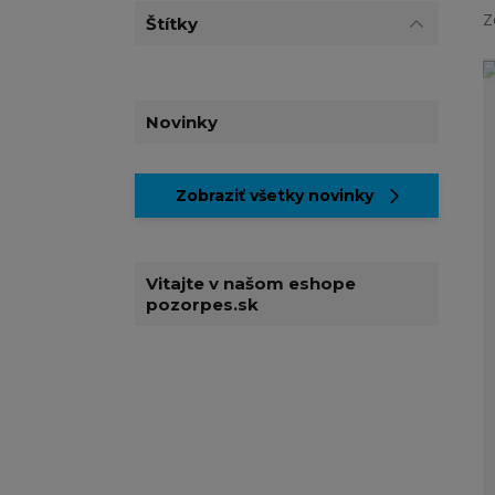
Z
Štítky
Novinky
Zobraziť všetky novinky
Vitajte v našom eshope
pozorpes.sk