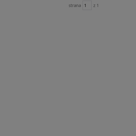
strana
z 1