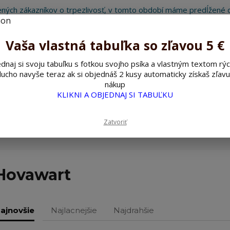
ných zákazníkov o trpezlivosť, v tomto období máme predĺžené d
Preto sme Vám pripravili malý darček ako ospravedlnenie.
!!! ZĽAVA 5€ na PRVÚ objednávku nad 30€ s kódom pozorpes5 !!!
Vaša vlastná tabuľka so zľavou 5 €
dnaj si svoju tabuľku s fotkou svojho psíka a vlastným textom rýc
ucho navyše teraz ak si objednáš 2 kusy automaticky získaš zľavu
Hľada
nákup
KLIKNI A OBJEDNAJ SI TABUĽKU
ažné ceduľky
Nerezové pieskované ceduľky
Zatvoriť
Hovawart
ajnovšie
Najlacnejšie
Najdrahšie