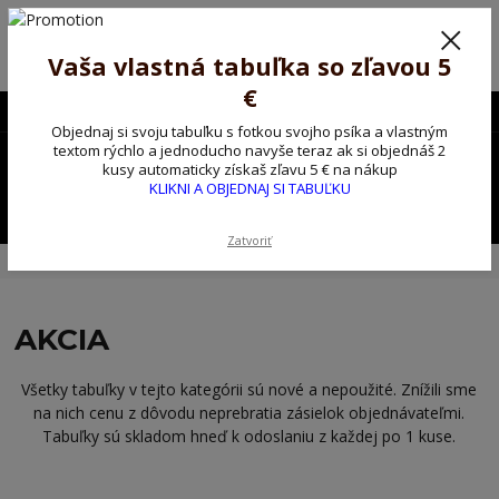
Poprosíme ctených zákazníkov o trpezlivosť, v tomto období máme
predĺžené dodacie lehoty.
Preto sme Vám pripravili malý darček ako ospravedlnenie.
Vaša vlastná tabuľka so zľavou 5
!!! ZĽAVA 5€ na PRVÚ objednávku nad 30€ s kódom pozorpes5 !!!
€
0903563637
EUR
Objednaj si svoju tabuľku s fotkou svojho psíka a vlastným
0
textom rýchlo a jednoducho navyše teraz ak si objednáš 2
0,00 EUR
kusy automaticky získaš zľavu 5 € na nákup
KLIKNI A OBJEDNAJ SI TABUĽKU
Menu
Zatvoriť
Úvod
AKCIA
AKCIA
Všetky tabuľky v tejto kategórii sú nové a nepoužité. Znížili sme
na nich cenu z dôvodu neprebratia zásielok objednávateľmi.
Tabuľky sú skladom hneď k odoslaniu z každej po 1 kuse.