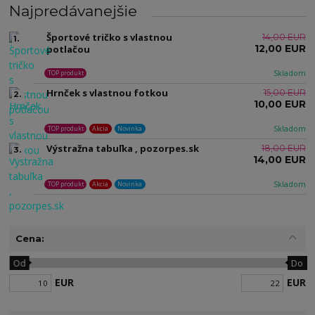
Najpredávanejšie
Športové tričko s vlastnou
14,00 EUR
1.
12,00 EUR
potlačou
Skladom
TOP produkt
Hrnček s vlastnou fotkou
15,00 EUR
2.
10,00 EUR
Skladom
TOP produkt
Akcia
Novinka
Výstražna tabuľka , pozorpes.sk
18,00 EUR
3.
14,00 EUR
Skladom
TOP produkt
Akcia
Novinka
Cena:
Od
Do
EUR
EUR