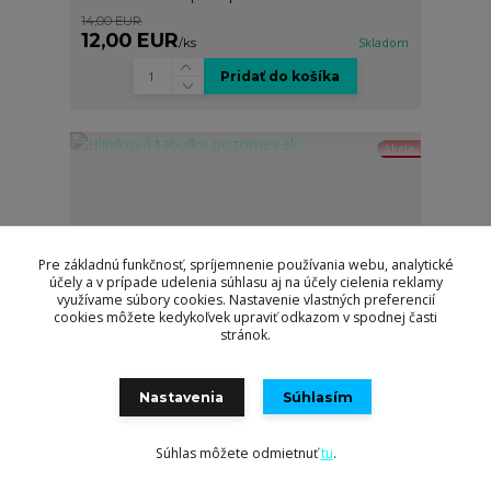
14,00 EUR
12,00 EUR
/
ks
Skladom
Pridať do košíka
Akcia
Pre základnú funkčnosť, spríjemnenie používania webu, analytické
účely a v prípade udelenia súhlasu aj na účely cielenia reklamy
využívame súbory cookies. Nastavenie vlastných preferencií
cookies môžete kedykoľvek upraviť odkazom v spodnej časti
stránok.
Nastavenia
Súhlasím
Súhlas môžete odmietnuť
tu
.
Hliníková tabuľka pozorpes.sk