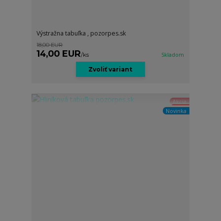
Výstražna tabuľka , pozorpes.sk
18,00 EUR
14,00 EUR
/
ks
Skladom
Zvoliť variant
Akcia
Novinka