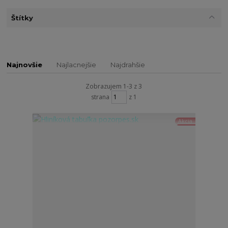
Štítky
Najnovšie
Najlacnejšie
Najdrahšie
Zobrazujem 1-3 z 3
strana
z 1
Akcia