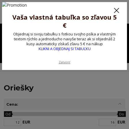
Poprosíme ctených zákazníkov o trpezlivosť, v tomto období máme
predĺžené dodacie lehoty.
Preto sme Vám pripravili malý darček ako ospravedlnenie.
Vaša vlastná tabuľka so zľavou 5
!!! ZĽAVA 5€ na PRVÚ objednávku nad 30€ s kódom pozorpes5 !!!
€
0903563637
EUR
Objednaj si svoju tabuľku s fotkou svojho psíka a vlastným
0
textom rýchlo a jednoducho navyše teraz ak si objednáš 2
0,00 EUR
kusy automaticky získaš zľavu 5 € na nákup
KLIKNI A OBJEDNAJ SI TABUĽKU
Menu
Zatvoriť
Úvod
Kovové výstražné ceduľky
Oriešky
Oriešky
Cena:
Od
Do
EUR
EUR