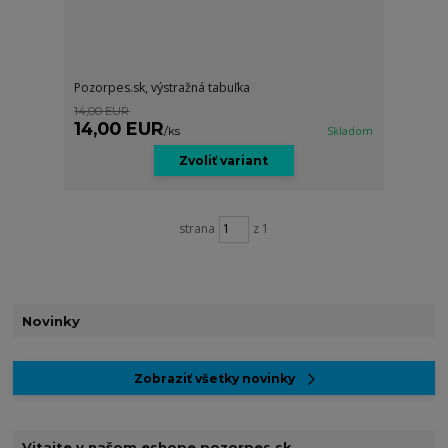
Pozorpes.sk, výstražná tabuľka
14,00 EUR
14,00 EUR
/
ks
Skladom
Zvoliť variant
strana
z 1
Novinky
Zobraziť všetky novinky
Vitajte v našom eshope pozorpes.sk