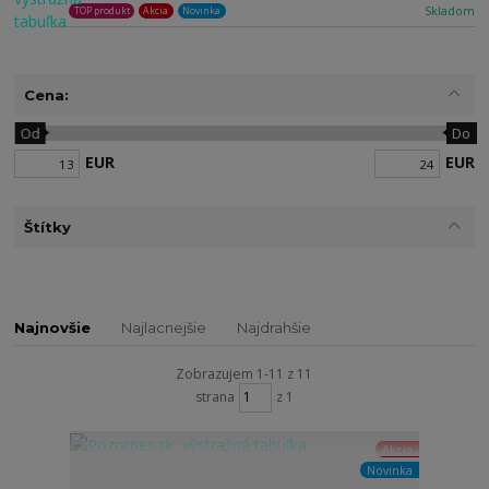
Skladom
TOP produkt
Akcia
Novinka
Cena:
Od
Do
EUR
EUR
Štítky
Najnovšie
Najlacnejšie
Najdrahšie
Zobrazujem 1-11 z 11
strana
z 1
Akcia
Novinka