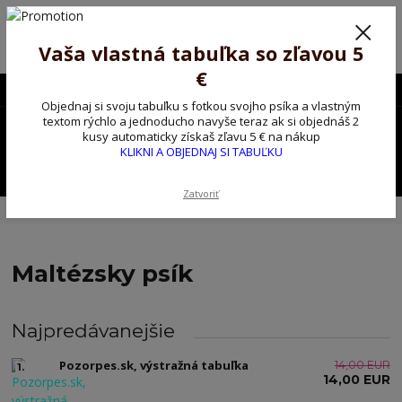
Poprosíme ctených zákazníkov o trpezlivosť, v tomto období máme
predĺžené dodacie lehoty.
Preto sme Vám pripravili malý darček ako ospravedlnenie.
Vaša vlastná tabuľka so zľavou 5
!!! ZĽAVA 5€ na PRVÚ objednávku nad 30€ s kódom pozorpes5 !!!
€
0903563637
EUR
Objednaj si svoju tabuľku s fotkou svojho psíka a vlastným
0
textom rýchlo a jednoducho navyše teraz ak si objednáš 2
0,00 EUR
kusy automaticky získaš zľavu 5 € na nákup
KLIKNI A OBJEDNAJ SI TABUĽKU
Menu
Zatvoriť
Úvod
Kovové výstražné ceduľky
Maltézsky psík
Maltézsky psík
Najpredávanejšie
Pozorpes.sk, výstražná tabuľka
14,00 EUR
1.
14,00 EUR