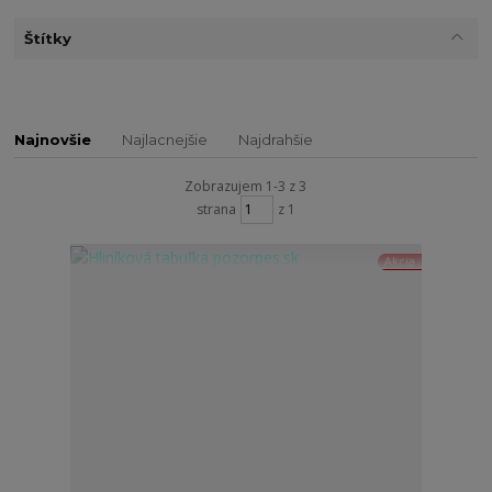
Štítky
Najnovšie
Najlacnejšie
Najdrahšie
Zobrazujem 1-3 z 3
strana
z 1
Akcia