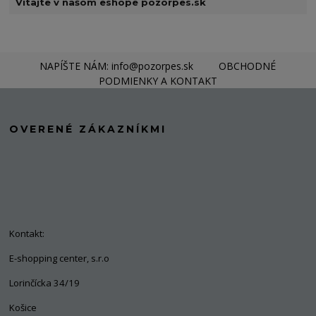
Vitajte v našom eshope pozorpes.sk
NAPÍŠTE NÁM: info@pozorpes.sk
OBCHODNÉ
PODMIENKY A KONTAKT
OVERENÉ ZÁKAZNÍKMI
Kontakt:
E-shopping center, s.r.o
Lorinčícka 34/19
Košice