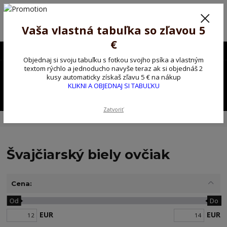
Poprosíme ctených zákazníkov o trpezlivosť, v tomto období máme
predĺžené dodacie lehoty.
Preto sme Vám pripravili malý darček ako ospravedlnenie.
Vaša vlastná tabuľka so zľavou 5
!!! ZĽAVA 5€ na PRVÚ objednávku nad 30€ s kódom pozorpes5 !!!
€
0903563637
EUR
Objednaj si svoju tabuľku s fotkou svojho psíka a vlastným
0
textom rýchlo a jednoducho navyše teraz ak si objednáš 2
0,00 EUR
kusy automaticky získaš zľavu 5 € na nákup
KLIKNI A OBJEDNAJ SI TABUĽKU
Menu
Zatvoriť
Úvod
Kovové výstražné ceduľky
Švajčiarský biely ovčiak
Švajčiarský biely ovčiak
Cena:
Od
Do
EUR
EUR