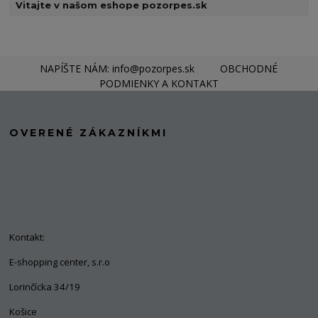
Vitajte v našom eshope pozorpes.sk
NAPÍŠTE NÁM: info@pozorpes.sk
OBCHODNÉ
PODMIENKY A KONTAKT
OVERENÉ ZÁKAZNÍKMI
Kontakt:
E-shopping center, s.r.o
Lorinčícka 34/19
Košice