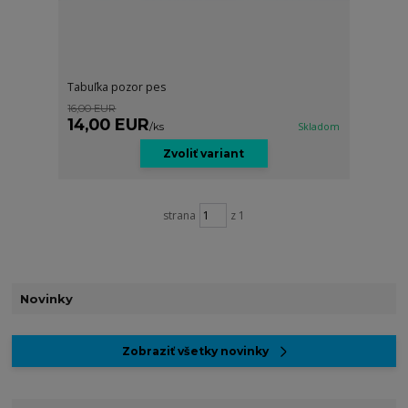
Tabuľka pozor pes
16,00 EUR
14,00 EUR
/
ks
Skladom
Zvoliť variant
strana
z 1
Novinky
Zobraziť všetky novinky