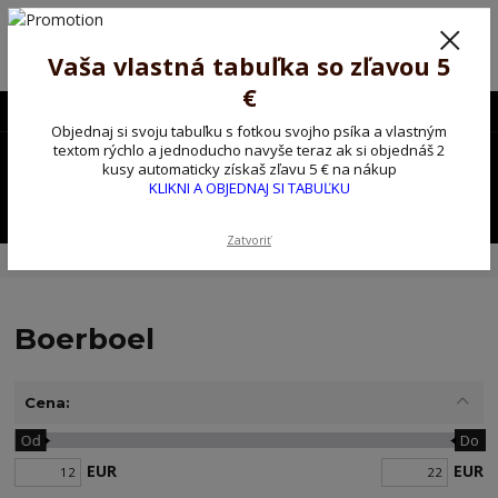
Poprosíme ctených zákazníkov o trpezlivosť, v tomto období máme
predĺžené dodacie lehoty.
Preto sme Vám pripravili malý darček ako ospravedlnenie.
Vaša vlastná tabuľka so zľavou 5
!!! ZĽAVA 5€ na PRVÚ objednávku nad 30€ s kódom pozorpes5 !!!
€
0903563637
EUR
Objednaj si svoju tabuľku s fotkou svojho psíka a vlastným
0
textom rýchlo a jednoducho navyše teraz ak si objednáš 2
0,00 EUR
kusy automaticky získaš zľavu 5 € na nákup
KLIKNI A OBJEDNAJ SI TABUĽKU
Menu
Zatvoriť
Úvod
Kovové výstražné ceduľky
Boerboel
Boerboel
Cena:
Od
Do
EUR
EUR