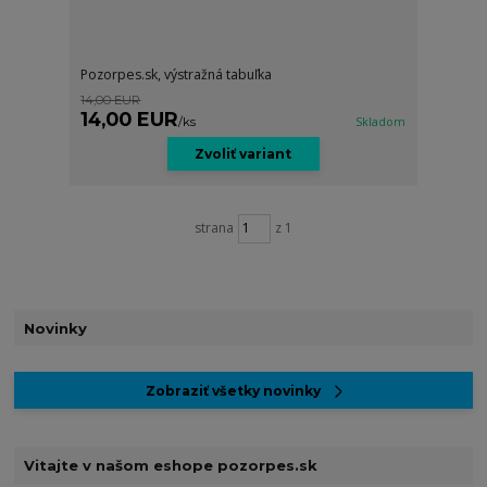
Pozorpes.sk, výstražná tabuľka
14,00 EUR
14,00 EUR
/
ks
Skladom
Zvoliť variant
strana
z 1
Novinky
Zobraziť všetky novinky
Vitajte v našom eshope pozorpes.sk