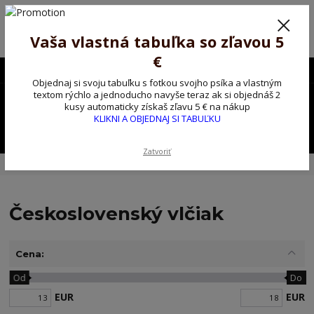
Poprosíme ctených zákazníkov o trpezlivosť, v tomto období máme
predĺžené dodacie lehoty.
Preto sme Vám pripravili malý darček ako ospravedlnenie.
Vaša vlastná tabuľka so zľavou 5
!!! ZĽAVA 5€ na PRVÚ objednávku nad 30€ s kódom pozorpes5 !!!
€
0903563637
EUR
Objednaj si svoju tabuľku s fotkou svojho psíka a vlastným
0
textom rýchlo a jednoducho navyše teraz ak si objednáš 2
0,00 EUR
kusy automaticky získaš zľavu 5 € na nákup
KLIKNI A OBJEDNAJ SI TABUĽKU
Menu
Zatvoriť
Úvod
Kovové výstražné ceduľky
Československý vlčiak
Československý vlčiak
Cena:
Od
Do
EUR
EUR