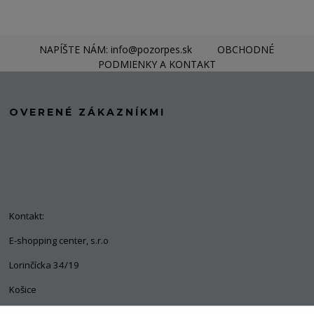
NAPÍŠTE NÁM: info@pozorpes.sk
OBCHODNÉ
PODMIENKY A KONTAKT
OVERENÉ ZÁKAZNÍKMI
Kontakt:
E-shopping center, s.r.o
Lorinčícka 34/19
Košice
04011