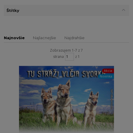
Štítky
Najnovšie
Najlacnejšie
Najdrahšie
Zobrazujem 1-7 z 7
strana
z 1
Akcia
Novinka