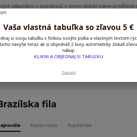
ných zákazníkov o trpezlivosť, v tomto období máme predĺžené d
Preto sme Vám pripravili malý darček ako ospravedlnenie.
!!! ZĽAVA 5€ na PRVÚ objednávku nad 30€ s kódom pozorpes5 !!!
Vaša vlastná tabuľka so zľavou 5 €
dnaj si svoju tabuľku s fotkou svojho psíka a vlastným textom rýc
ucho navyše teraz ak si objednáš 2 kusy automaticky získaš zľavu
Hľada
nákup
KLIKNI A OBJEDNAJ SI TABUĽKU
ažné ceduľky
Nerezové pieskované ceduľky
Zatvoriť
Brazílska fila
ajnovšie
Najlacnejšie
Najdrahšie