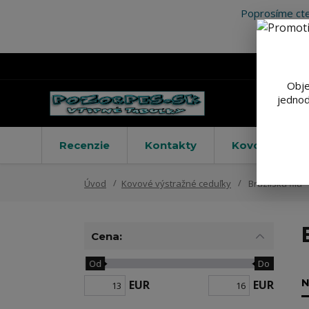
Poprosíme cte
Obje
jednod
Recenzie
Kontakty
Kovové výstr
Úvod
Kovové výstražné ceduľky
Brazílska fila
Cena:
Od
Do
N
EUR
EUR