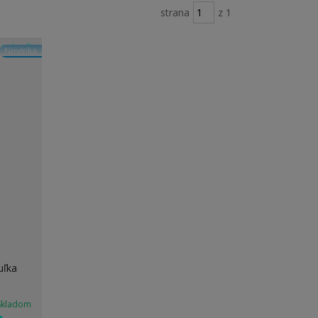
strana
z 1
Novinka
uľka
Skladom