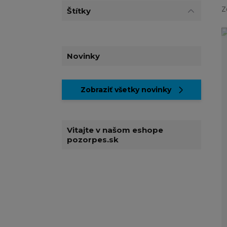
Z
Štítky
Novinky
Zobraziť všetky novinky
Vitajte v našom eshope
pozorpes.sk