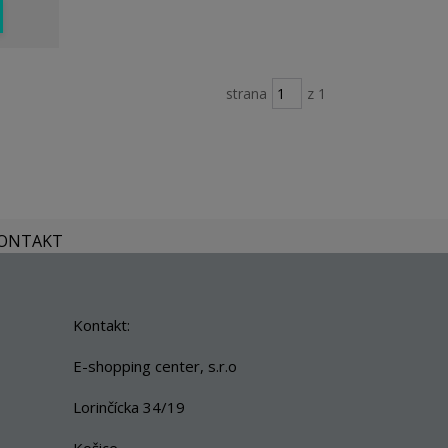
strana
z 1
KONTAKT
Kontakt:
E-shopping center, s.r.o
Lorinčícka 34/19