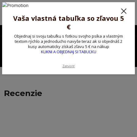
Poprosíme ctených zákazníkov o trpezlivosť, v tomto období máme
predĺžené dodacie lehoty.
Preto sme Vám pripravili malý darček ako ospravedlnenie.
Vaša vlastná tabuľka so zľavou 5
!!! ZĽAVA 5€ na PRVÚ objednávku nad 30€ s kódom pozorpes5 !!!
€
0903563637
EUR
Objednaj si svoju tabuľku s fotkou svojho psíka a vlastným
0
textom rýchlo a jednoducho navyše teraz ak si objednáš 2
0,00 EUR
kusy automaticky získaš zľavu 5 € na nákup
KLIKNI A OBJEDNAJ SI TABUĽKU
Menu
Zatvoriť
Úvod
Recenzie
Recenzie