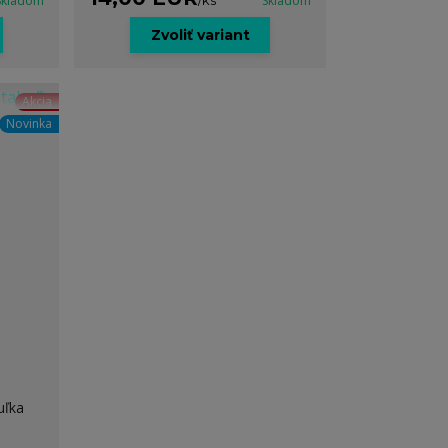
Skladom
/
ks
Skladom
Zvoliť variant
Akcia
Novinka
uľka