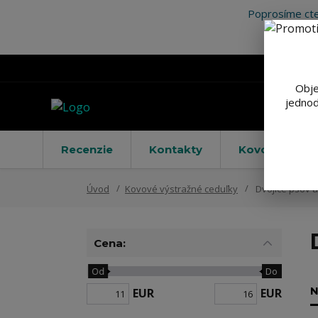
Poprosíme cte
Obje
jednod
Recenzie
Kontakty
Kovové výstr
Úvod
Kovové výstražné ceduľky
Dvojice psov 
Cena:
Od
Do
N
EUR
EUR