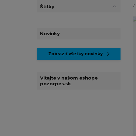
Z
Štítky
Novinky
Zobraziť všetky novinky
Vitajte v našom eshope
pozorpes.sk