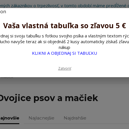
ných zákazníkov o trpezlivosť, v tomto období máme predĺžené d
Preto sme Vám pripravili malý darček ako ospravedlnenie.
!!! ZĽAVA 5€ na PRVÚ objednávku nad 30€ s kódom pozorpes5 !!!
Vaša vlastná tabuľka so zľavou 5 €
dnaj si svoju tabuľku s fotkou svojho psíka a vlastným textom rýc
ucho navyše teraz ak si objednáš 2 kusy automaticky získaš zľavu
Hľada
nákup
KLIKNI A OBJEDNAJ SI TABUĽKU
ažné ceduľky
Nerezové pieskované ceduľky
Zatvoriť
a mačiek
Dvojice psov a mačiek
ajnovšie
Najlacnejšie
Najdrahšie