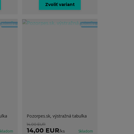
Zvoliť variant
Novinka
Novinka
uľka
Pozorpes.sk, výstražná tabuľka
14,00 EUR
14,00 EUR
Skladom
/
ks
Skladom