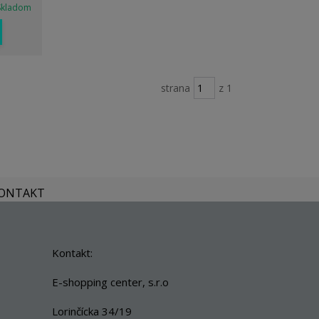
Skladom
strana
z 1
KONTAKT
Kontakt:
E-shopping center, s.r.o
Lorinčícka 34/19