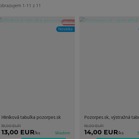
obrazujem 1-11 z 11
Akcia
Novinka
Hliníková tabuľka pozorpes.sk
Pozorpes.sk, výstražná tab
19,00 EUR
16,00 EUR
13,00 EUR
14,00 EUR
/
ks
Skladom
/
ks