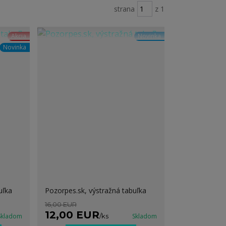
strana
z 1
Akcia
Novinka
Novinka
uľka
Pozorpes.sk, výstražná tabuľka
16,00 EUR
12,00 EUR
Skladom
/
ks
Skladom