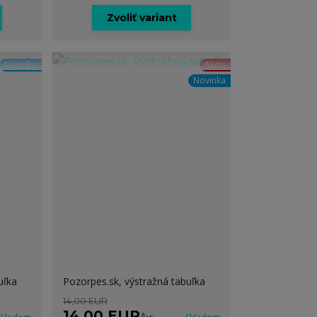
Zvoliť variant
Novinka
Akcia
Novinka
uľka
Pozorpes.sk, výstražná tabuľka
14,00 EUR
14,00 EUR