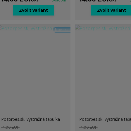
/
ks
Skladom
/
ks
Zvoliť variant
Zvoliť variant
Novinka
Pozorpes.sk, výstražná tabuľka
Pozorpes.sk, výstražná tab
14,00 EUR
14,00 EUR