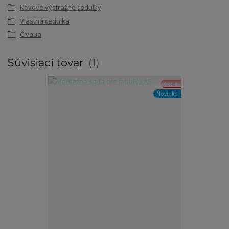
Kovové výstražné ceduľky
Vlastná ceduľka
Čivaua
Súvisiaci tovar
1
Akcia
Novinka