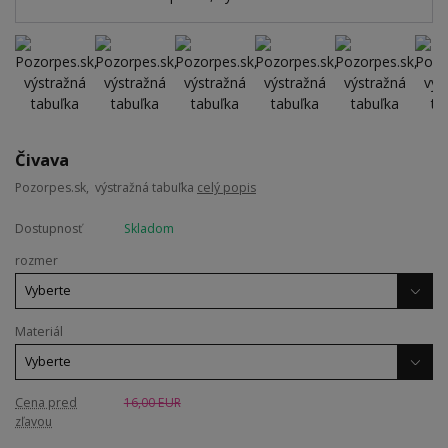
Čivava
Pozorpes.sk, výstražná tabuľka
celý popis
Dostupnosť
Skladom
rozmer
Materiál
Cena pred
16,00 EUR
zľavou