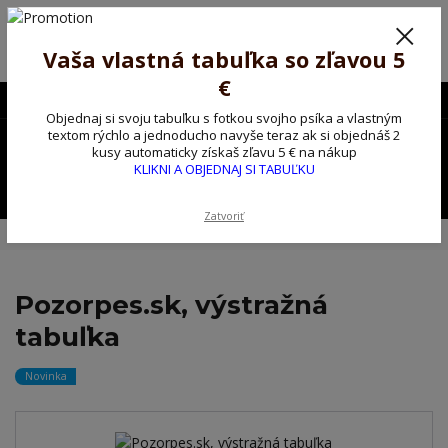
Poprosíme ctených zákazníkov o trpezlivosť, v tomto období máme
predĺžené dodacie lehoty.
Preto sme Vám pripravili malý darček ako ospravedlnenie.
Vaša vlastná tabuľka so zľavou 5
!!! ZĽAVA 5€ na PRVÚ objednávku nad 30€ s kódom pozorpes5 !!!
€
0903563637
EUR
Objednaj si svoju tabuľku s fotkou svojho psíka a vlastným
0
textom rýchlo a jednoducho navyše teraz ak si objednáš 2
0,00 EUR
kusy automaticky získaš zľavu 5 € na nákup
KLIKNI A OBJEDNAJ SI TABUĽKU
Menu
Zatvoriť
Úvod
Kovové výstražné ceduľky
Pozorpes.sk, výstražná tabuľka
Pozorpes.sk, výstražná
tabuľka
Novinka