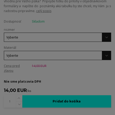
vhodnú pre Vášho psíka? Pripojde fotku do prílohy v objednávkovom
formuláry a napíšte do poznámky akú tabuľku by ste chceli, my Vám ju s
radosťou pripravíme.
celý popis
Dostupnosť
Skladom
rozmer
Materiál
Cena pred
14,00 EUR
zľavou
Nie sme platcovia DPH
14,00 EUR
/
ks
Pridať do košíka