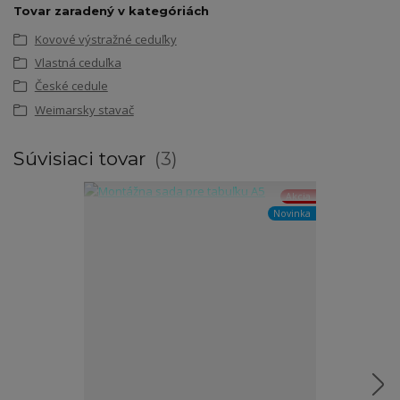
Tovar zaradený v kategóriách
Kovové výstražné ceduľky
Vlastná ceduľka
České cedule
Weimarsky stavač
Súvisiaci tovar
3
Akcia
Novinka