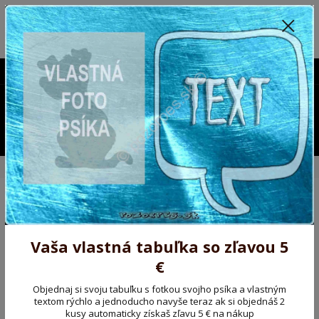
Poprosíme ctených zákazníkov o trpezlivosť, v tomto období máme
predĺžené dodacie lehoty.
Preto sme Vám pripravili malý darček ako ospravedlnenie.
!!! ZĽAVA 5€ na PRVÚ objednávku nad 30€ s kódom pozorpes5 !!!
0903563637
EUR
0
0,00 EUR
Menu
Úvod
Kovové výstražné ceduľky
Pozorpes.sk, výstražná tabuľka
Pozorpes.sk, výstražná
tabuľka
Vaša vlastná tabuľka so zľavou 5
€
Novinka
Akcia
Objednaj si svoju tabuľku s fotkou svojho psíka a vlastným
textom rýchlo a jednoducho navyše teraz ak si objednáš 2
kusy automaticky získaš zľavu 5 € na nákup