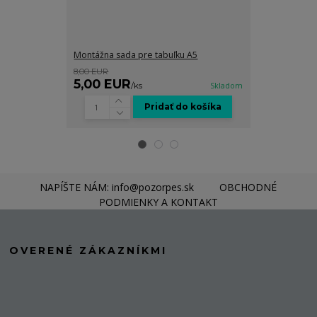
Montážna sada pre tabuľku A5
Grafické spra
8,00 EUR
8,00 EUR
5,00 EUR
5,00 EUR
/
ks
Skladom
Pridať do košíka
NAPÍŠTE NÁM: info@pozorpes.sk
OBCHODNÉ
PODMIENKY A KONTAKT
OVERENÉ ZÁKAZNÍKMI