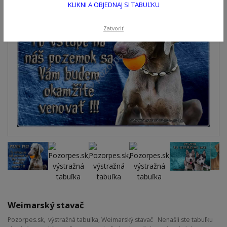
KLIKNI A OBJEDNAJ SI TABUĽKU
Zatvoriť
Weimarský stavač
Pozorpes.sk, výstražná tabuľka, Weimarský stavač Nenašli ste tabuľku