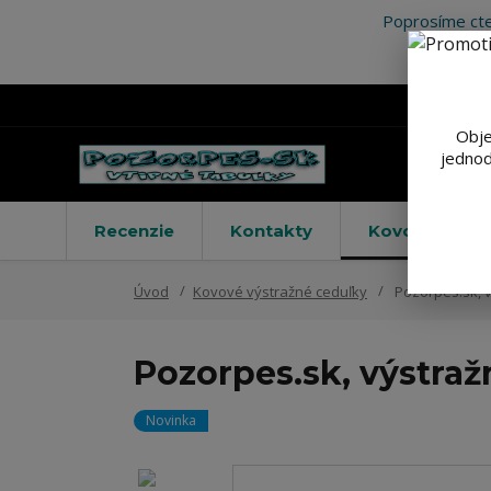
Poprosíme cte
Obje
jednod
Recenzie
Kontakty
Kovové výstr
Úvod
Kovové výstražné ceduľky
Pozorpes.sk, v
Pozorpes.sk, výstraž
Novinka