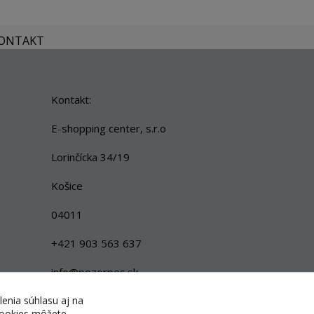
KONTAKT
Kontakt:
E-shopping center, s.r.o
Lorinčícka 34/19
Košice
04011
+421 903 563 637
info@pozorpes.sk
lenia súhlasu aj na
 cookies môžete