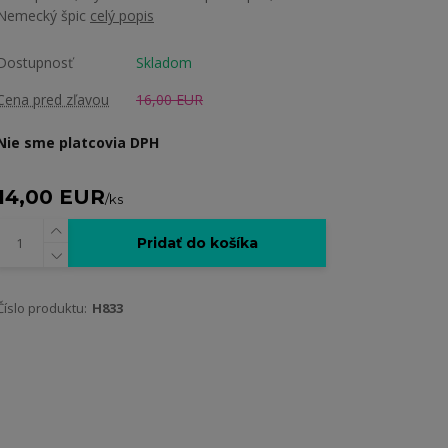
Nemecký špic
celý popis
Dostupnosť
Skladom
Cena pred zľavou
16,00 EUR
Nie sme platcovia DPH
14,00 EUR
/
ks
Pridať do košíka
Číslo produktu:
H833