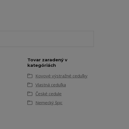
Tovar zaradený v
kategóriách
Kovové výstražné ceduľky
Vlastná ceduľka
České cedule
Nemecký špic