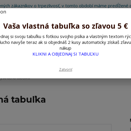
ných zákazníkov o trpezlivosť, v tomto období máme predĺžené d
Preto sme Vám pripravili malý darček ako ospravedlnenie.
!!! ZĽAVA 5€ na PRVÚ objednávku nad 30€ s kódom pozorpes5 !!!
Vaša vlastná tabuľka so zľavou 5 €
dnaj si svoju tabuľku s fotkou svojho psíka a vlastným textom rýc
ucho navyše teraz ak si objednáš 2 kusy automaticky získaš zľavu
Hľada
nákup
KLIKNI A OBJEDNAJ SI TABUĽKU
ažné ceduľky
Nerezové pieskované ceduľky
Zatvoriť
ýstražná tabuľka
ná tabuľka