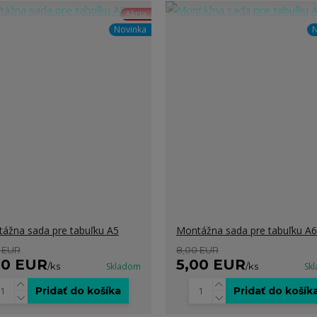
Akcia
Novinka
N
ážna sada pre tabuľku A5
Montážna sada pre tabuľku A6
 EUR
8,00 EUR
00 EUR
5,00 EUR
/
ks
Skladom
/
ks
Sk
Pridať do košíka
Pridať do košík