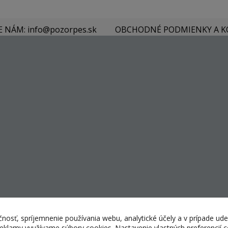
E NÁM: info@pozorpes.sk
OBCHODNÉ PODMIENKY A 
nosť, spríjemnenie používania webu, analytické účely a v prípade ude
 reklamy využívame súbory cookies. Nastavenie vlastných preferencií