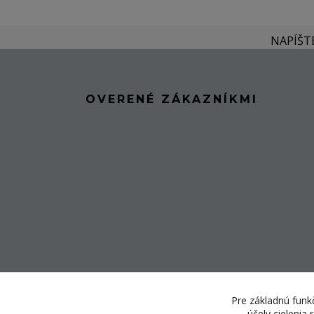
NAPÍŠT
OVERENÉ ZÁKAZNÍKMI
Pre základnú funkč
účely cielenia