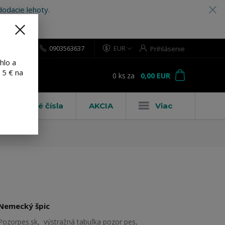
odacie lehoty.
0903563637
EUR
Prihlásenie
hlo a
 5 € na
0
ks
za
0,00 EUR
ť
Domové čísla
AKCIA
Viac
Nemecký špic
Pozorpes.sk, výstražná tabuľka pozor pes,