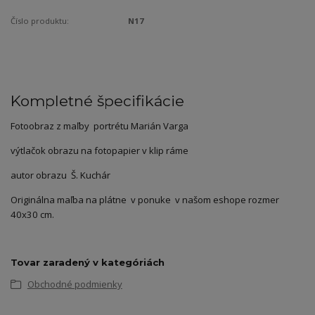
Číslo produktu:
N17
Kompletné špecifikácie
Fotoobraz z maľby portrétu Marián Varga
výtlačok obrazu na fotopapier v klip ráme
autor obrazu Š. Kuchár
Originálna maľba na plátne v ponuke v našom eshope rozmer
40x30 cm.
Tovar zaradený v kategóriách
Obchodné podmienky