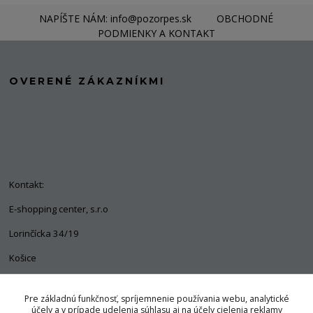
NAPÍŠTE NÁM: info@pozorpes.sk
OBCHODNÉ
PODMIENKY A KONTAKT
OVERENÉ ZÁKAZNÍKMI
Kontakt:
E-shopping center, s.r.o
Lorinčícka 34/19
Košice
04011
Pre základnú funkčnosť, spríjemnenie používania webu, analytické
+421 903 563 637
účely a v prípade udelenia súhlasu aj na účely cielenia reklamy