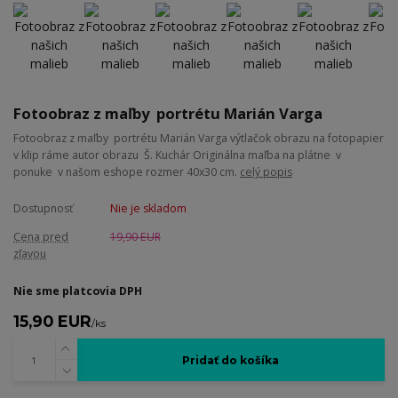
Fotoobraz z maľby portrétu Marián Varga
Fotoobraz z maľby portrétu Marián Varga výtlačok obrazu na fotopapier
v klip ráme autor obrazu Š. Kuchár Originálna maľba na plátne v
ponuke v našom eshope rozmer 40x30 cm.
celý popis
Dostupnosť
Nie je skladom
Cena pred
19,90 EUR
zľavou
Nie sme platcovia DPH
15,90 EUR
/
ks
Pridať do košíka