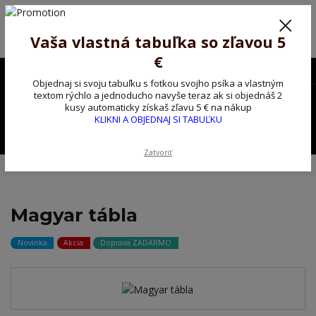
Poprosíme ctených zákazníkov o trpezlivosť, v tomto období máme
predĺžené dodacie lehoty.
Preto sme Vám pripravili malý darček ako ospravedlnenie.
Vaša vlastná tabuľka so zľavou 5
!!! ZĽAVA 5€ na PRVÚ objednávku nad 30€ s kódom pozorpes5 !!!
€
0903563637
EUR
Objednaj si svoju tabuľku s fotkou svojho psíka a vlastným
0
textom rýchlo a jednoducho navyše teraz ak si objednáš 2
0,00 EUR
kusy automaticky získaš zľavu 5 € na nákup
KLIKNI A OBJEDNAJ SI TABUĽKU
Menu
Zatvoriť
Úvod
Kovové výstražné ceduľky
Nemecký ovčiak
Magyar tábla
Magyar tábla
Novinka
Akcia
Doprava ZADARMO