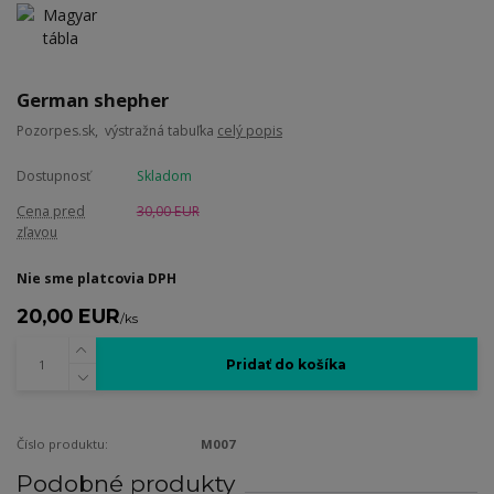
German shepher
Pozorpes.sk, výstražná tabuľka
celý popis
Dostupnosť
Skladom
Cena pred
30,00 EUR
zľavou
Nie sme platcovia DPH
20,00 EUR
/
ks
Pridať do košíka
Číslo produktu:
M007
Podobné produkty