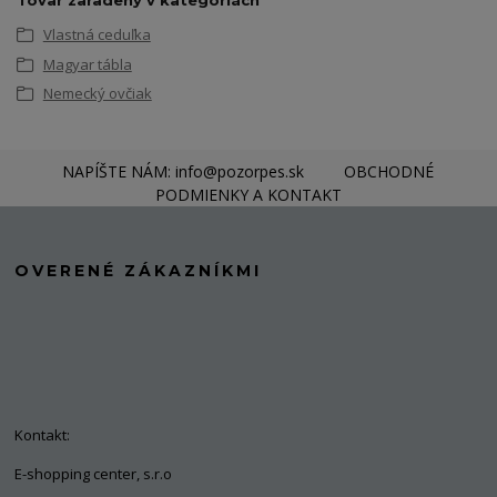
Tovar zaradený v kategóriách
Vlastná ceduľka
Magyar tábla
Nemecký ovčiak
NAPÍŠTE NÁM: info@pozorpes.sk
OBCHODNÉ
PODMIENKY A KONTAKT
OVERENÉ ZÁKAZNÍKMI
Kontakt:
E-shopping center, s.r.o