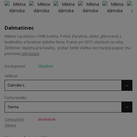
Dalmatinec
Mikina s potlačou 100% bavlna. Potlač (farebná, alebo glitrovaná) z
kvalitného a farebne stáleho flexu. Pranie pri 30°C otočené na ruby,
Žehlenie: teplota pre bavlnu, potlač žehliť zľahka cez mastný papier (na
pečenie)
celý popis
Dostupnosť
Skladom
Veľkosť
Farba textilu
Cena pred
39,90 EUR
zľavou