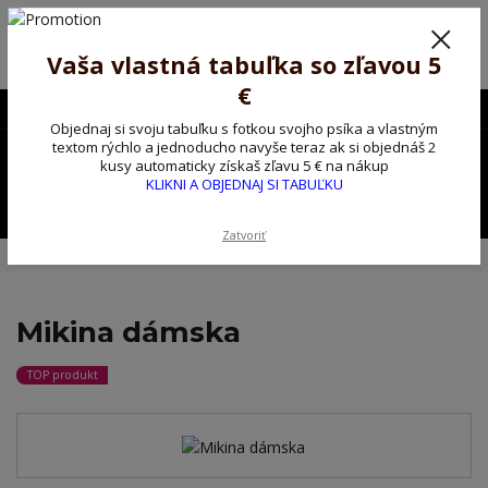
Poprosíme ctených zákazníkov o trpezlivosť, v tomto období máme
predĺžené dodacie lehoty.
Preto sme Vám pripravili malý darček ako ospravedlnenie.
Vaša vlastná tabuľka so zľavou 5
!!! ZĽAVA 5€ na PRVÚ objednávku nad 30€ s kódom pozorpes5 !!!
€
0903563637
EUR
Objednaj si svoju tabuľku s fotkou svojho psíka a vlastným
0
textom rýchlo a jednoducho navyše teraz ak si objednáš 2
0,00 EUR
kusy automaticky získaš zľavu 5 € na nákup
KLIKNI A OBJEDNAJ SI TABUĽKU
Menu
Zatvoriť
Úvod
Tričko, mikina na želanie
Mikina dámska
Mikina dámska
TOP produkt