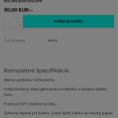
Nie sme platcovia DPH
30,00 EUR
/
ks
Pridať do košíka
Číslo produktu:
MI002
Kompletné špecifikácie
Mikina s potlačou 100% bavlna.
Potlač (farebná, alebo glitrovaná) z kvalitného a farebne stáleho
flexu.
Pranie pri 30°C otočené na ruby,
Žehlenie: teplota pre bavlnu, potlač žehliť zľahka cez mastný papier