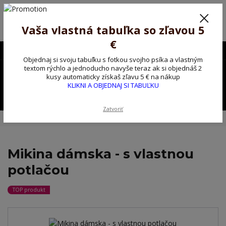
Poprosíme ctených zákazníkov o trpezlivosť, v tomto období máme
predĺžené dodacie lehoty.
Preto sme Vám pripravili malý darček ako ospravedlnenie.
Vaša vlastná tabuľka so zľavou 5
!!! ZĽAVA 5€ na PRVÚ objednávku nad 30€ s kódom pozorpes5 !!!
€
0903563637
EUR
Objednaj si svoju tabuľku s fotkou svojho psíka a vlastným
0
textom rýchlo a jednoducho navyše teraz ak si objednáš 2
0,00 EUR
kusy automaticky získaš zľavu 5 € na nákup
KLIKNI A OBJEDNAJ SI TABUĽKU
Menu
Zatvoriť
Úvod
Tričko, mikina na želanie
Mikina dámska - s vlastnou potlačou
Mikina dámska - s vlastnou
potlačou
TOP produkt