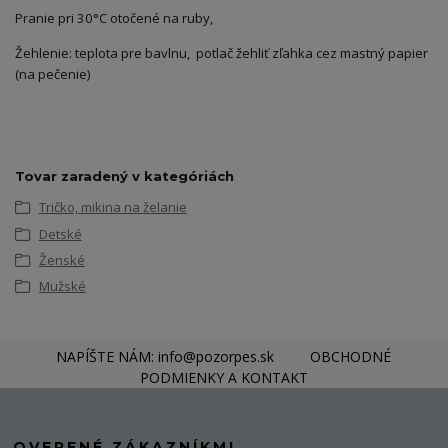
Pranie pri 30°C otočené na ruby,
Žehlenie: teplota pre bavlnu, potlač žehliť zľahka cez mastný papier
(na pečenie)
Tovar zaradený v kategóriách
Tričko, mikina na želanie
Detské
Ženské
Mužské
NAPÍŠTE NÁM: info@pozorpes.sk
OBCHODNÉ
PODMIENKY A KONTAKT
OVERENÉ ZÁKAZNÍKMI