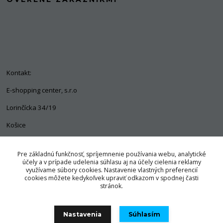
Kontakt:
E-shopping center, s.r.o
Lorinčícka 34/19
Košice
04011
Pre základnú funkčnosť, spríjemnenie používania webu, analytické
+421 903 563 637
účely a v prípade udelenia súhlasu aj na účely cielenia reklamy
využívame súbory cookies. Nastavenie vlastných preferencií
info@pozorpes.sk
cookies môžete kedykoľvek upraviť odkazom v spodnej časti
stránok.
Nastavenia
Súhlasím