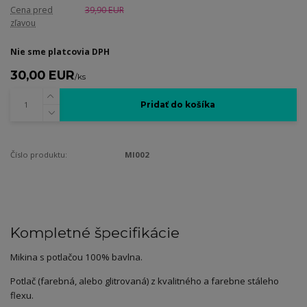
Cena pred
39,90 EUR
zľavou
Nie sme platcovia DPH
30,00 EUR
/
ks
Pridať do košíka
Číslo produktu:
MI002
Kompletné špecifikácie
Mikina s potlačou 100% bavlna.
Potlač (farebná, alebo glitrovaná) z kvalitného a farebne stáleho
flexu.