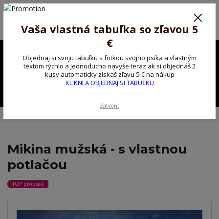
Poprosíme ctených zákazníkov o trpezlivosť, v tomto období máme
predĺžené dodacie lehoty.
Preto sme Vám pripravili malý darček ako ospravedlnenie.
Vaša vlastná tabuľka so zľavou 5
!!! ZĽAVA 5€ na PRVÚ objednávku nad 30€ s kódom pozorpes5 !!!
€
0903563637
EUR
Objednaj si svoju tabuľku s fotkou svojho psíka a vlastným
0
textom rýchlo a jednoducho navyše teraz ak si objednáš 2
0,00 EUR
kusy automaticky získaš zľavu 5 € na nákup
KLIKNI A OBJEDNAJ SI TABUĽKU
Menu
Zatvoriť
Úvod
Tričko, mikina na želanie
Mikina mužská - s vlastnou potlačou
Mikina mužská - s vlastnou
potlačou
TOP produkt