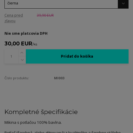
Cena pred
39,90 EUR
zľavou
Nie sme platcovia DPH
30,00 EUR
/
ks
Pridať do košíka
Číslo produktu:
MI003
Kompletné špecifikácie
Mikina s potlačou 100% bavlna.
Potlač (farebná, alebo glitrovaná) z kvalitného a farebne stáleho