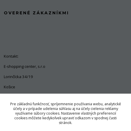
OVERENÉ ZÁKAZNÍKMI
Kontakt:
E-shopping center, s.r.o
Lorinčícka 34/19
Košice
04011
Pre základnú funkčnosť, spríjemnenie používania webu, analytické
+421 903 563 637
účely a v prípade udelenia súhlasu aj na účely cielenia reklamy
využívame súbory cookies. Nastavenie vlastných preferencií
info@pozorpes.sk
cookies môžete kedykoľvek upraviť odkazom v spodnej časti
stránok.