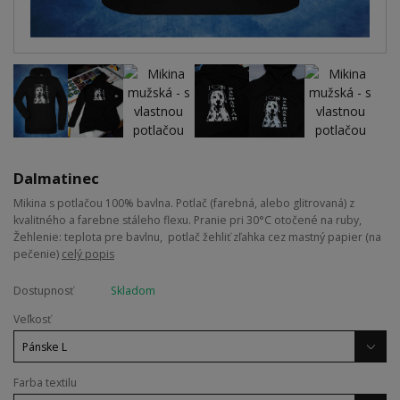
Dalmatinec
Mikina s potlačou 100% bavlna. Potlač (farebná, alebo glitrovaná) z
kvalitného a farebne stáleho flexu. Pranie pri 30°C otočené na ruby,
Žehlenie: teplota pre bavlnu, potlač žehliť zľahka cez mastný papier (na
pečenie)
celý popis
Dostupnosť
Skladom
Veľkosť
Farba textilu