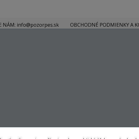
E NÁM: info@pozorpes.sk
OBCHODNÉ PODMIENKY A 