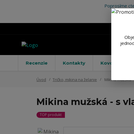
Poprosíme cte
Obje
jednod
Recenzie
Kontakty
Kovové výstr
Úvod
Tričko, mikina na želanie
Mikina mužská - 
Mikina mužská - s v
TOP produkt