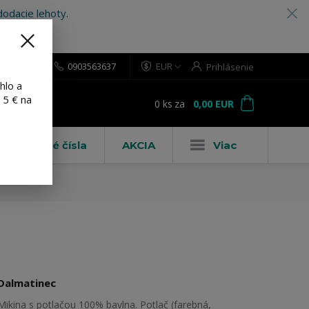
odacie lehoty.
0903563637
EUR
Prihlásenie
hlo a
 5 € na
0
ks
za
0,00 EUR
ť
Domové čísla
AKCIA
Viac
Dalmatinec
Mikina s potlačou 100% bavlna. Potlač (farebná,