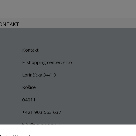
KONTAKT
Kontakt:
E-shopping center, s.r.o
Lorinčícka 34/19
Košice
04011
+421 903 563 637
info@pozorpes.sk