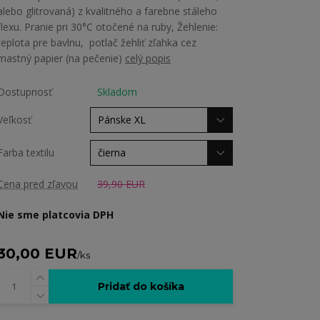
alebo glitrovaná) z kvalitného a farebne stáleho
flexu. Pranie pri 30°C otočené na ruby, Žehlenie:
teplota pre bavlnu, potlač žehliť zľahka cez
mastný papier (na pečenie)
celý popis
Dostupnosť
Skladom
Veľkosť
Farba textilu
Cena pred zľavou
39,90 EUR
Nie sme platcovia DPH
30,00 EUR
/
ks
Pridať do košíka