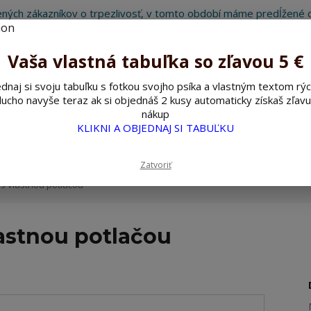
ných zákazníkov o trpezlivosť, v tomto období máme predĺžené d
Preto sme Vám pripravili malý darček ako ospravedlnenie.
!!! ZĽAVA 5€ na PRVÚ objednávku nad 30€ s kódom pozorpes5 !!!
Vaša vlastná tabuľka so zľavou 5 €
dnaj si svoju tabuľku s fotkou svojho psíka a vlastným textom rýc
ucho navyše teraz ak si objednáš 2 kusy automaticky získaš zľavu
Hľada
nákup
KLIKNI A OBJEDNAJ SI TABUĽKU
ažné ceduľky
Nerezové pieskované ceduľky
Zatvoriť
s vlastnou potlačou
lastnou potlačou