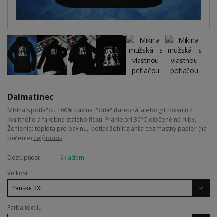
Dalmatinec
Mikina s potlačou 100% bavlna. Potlač (farebná, alebo glitrovaná) z
kvalitného a farebne stáleho flexu. Pranie pri 30°C otočené na ruby,
Žehlenie: teplota pre bavlnu, potlač žehliť zľahka cez mastný papier (na
pečenie)
celý popis
Dostupnosť
Skladom
Veľkosť
Farba textilu