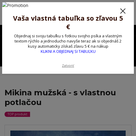
Poprosíme ctených zákazníkov o trpezlivosť, v tomto období máme
predĺžené dodacie lehoty.
Preto sme Vám pripravili malý darček ako ospravedlnenie.
Vaša vlastná tabuľka so zľavou 5
!!! ZĽAVA 5€ na PRVÚ objednávku nad 30€ s kódom pozorpes5 !!!
€
0903563637
EUR
Objednaj si svoju tabuľku s fotkou svojho psíka a vlastným
0
textom rýchlo a jednoducho navyše teraz ak si objednáš 2
0,00 EUR
kusy automaticky získaš zľavu 5 € na nákup
KLIKNI A OBJEDNAJ SI TABUĽKU
Menu
Zatvoriť
Úvod
Tričko, mikina na želanie
Mikina mužská - s vlastnou potlačou
Mikina mužská - s vlastnou
potlačou
TOP produkt