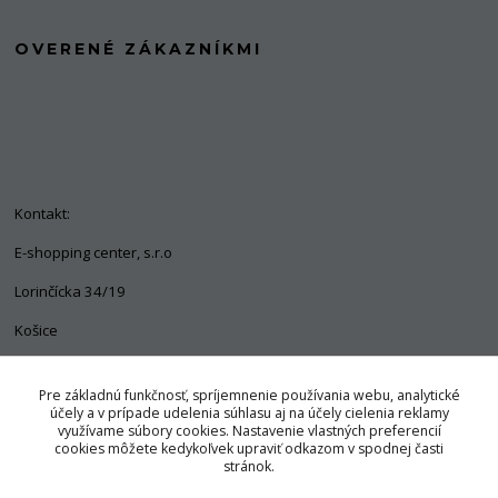
OVERENÉ ZÁKAZNÍKMI
Kontakt:
E-shopping center, s.r.o
Lorinčícka 34/19
Košice
04011
Pre základnú funkčnosť, spríjemnenie používania webu, analytické
+421 903 563 637
účely a v prípade udelenia súhlasu aj na účely cielenia reklamy
využívame súbory cookies. Nastavenie vlastných preferencií
info@pozorpes.sk
cookies môžete kedykoľvek upraviť odkazom v spodnej časti
stránok.