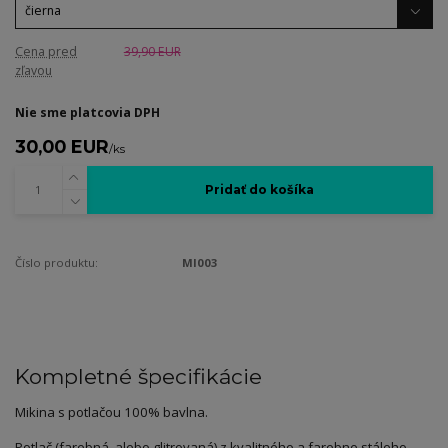
Cena pred
39,90 EUR
zľavou
Nie sme platcovia DPH
30,00 EUR
/
ks
Pridať do košíka
Číslo produktu:
MI003
Kompletné špecifikácie
Mikina s potlačou 100% bavlna.
Potlač (farebná, alebo glitrovaná) z kvalitného a farebne stáleho