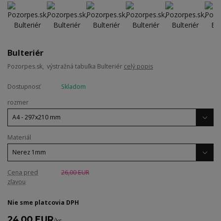
Bulteriér
Pozorpes.sk, výstražná tabuľka Bulteriér
celý popis
Dostupnosť
Skladom
rozmer
Materiál
Cena pred
26,00 EUR
zľavou
Nie sme platcovia DPH
24,00 EUR
/
ks