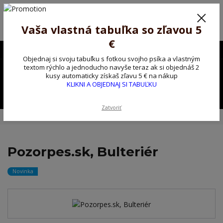
Poprosíme ctených zákazníkov o trpezlivosť, v tomto období máme
predĺžené dodacie lehoty.
Preto sme Vám pripravili malý darček ako ospravedlnenie.
Vaša vlastná tabuľka so zľavou 5
!!! ZĽAVA 5€ na PRVÚ objednávku nad 30€ s kódom pozorpes5 !!!
€
0903563637
EUR
Objednaj si svoju tabuľku s fotkou svojho psíka a vlastným
0
textom rýchlo a jednoducho navyše teraz ak si objednáš 2
0,00 EUR
kusy automaticky získaš zľavu 5 € na nákup
KLIKNI A OBJEDNAJ SI TABUĽKU
Menu
Zatvoriť
Úvod
Kovové výstražné ceduľky
Pozorpes.sk, Bulteriér
Pozorpes.sk, Bulteriér
Novinka