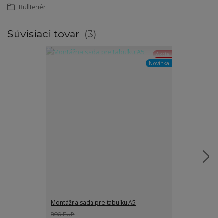
Bullteriér
Súvisiaci tovar
3
Akcia
Novinka
Montážna sada pre tabuľku A5
Grafické spra
8,00 EUR
8,00 EUR