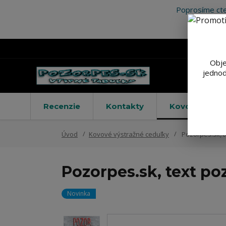
Poprosíme cte
Obje
jednod
Recenzie
Kontakty
Kovové výstr
Úvod
Kovové výstražné ceduľky
Pozorpes.sk, t
Pozorpes.sk, text po
Novinka