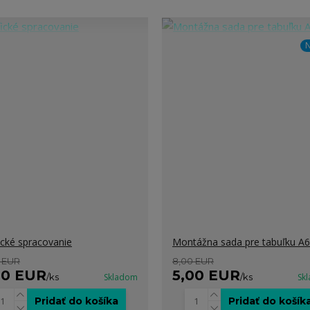
N
ické spracovanie
Montážna sada pre tabuľku A6
 EUR
8,00 EUR
00 EUR
5,00 EUR
/
ks
Skladom
/
ks
Sk
Pridať do košíka
Pridať do košík