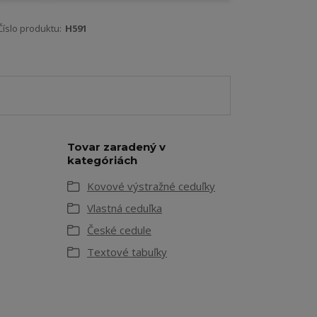
Číslo produktu:
H591
Tovar zaradený v
kategóriách
Kovové výstražné ceduľky
Vlastná ceduľka
České cedule
Textové tabuľky