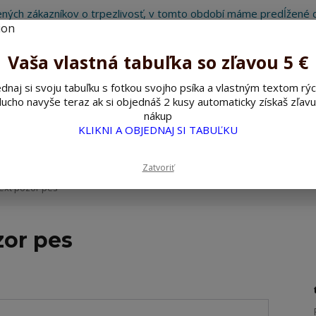
ných zákazníkov o trpezlivosť, v tomto období máme predĺžené d
Preto sme Vám pripravili malý darček ako ospravedlnenie.
!!! ZĽAVA 5€ na PRVÚ objednávku nad 30€ s kódom pozorpes5 !!!
Vaša vlastná tabuľka so zľavou 5 €
dnaj si svoju tabuľku s fotkou svojho psíka a vlastným textom rýc
ucho navyše teraz ak si objednáš 2 kusy automaticky získaš zľavu
Hľada
nákup
KLIKNI A OBJEDNAJ SI TABUĽKU
ažné ceduľky
Nerezové pieskované ceduľky
Zatvoriť
ext pozor pes
zor pes