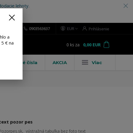
odacie lehoty.
0903563637
EUR
Prihlásenie
hlo a
 5 € na
0
ks
za
0,00 EUR
ť
Domové čísla
AKCIA
Viac
text pozor pes
Pozorpes.sk, výstražná tabuľka bez foto text