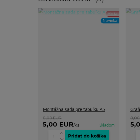
Akcia
Novinka
Montážna sada pre tabuľku A5
Graf
8,00 EUR
8,00
5,00 EUR
5,
/
ks
Skladom
Pridať do košíka