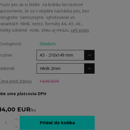
Pozor pes ak si želáte na bránku len textové
upozornenie, že sa v objekte nachádza pes, bez
fotografie. Samozrejme vyhotovenie vo
variantách hliník, nerez, formáty A4, A5, A6 ,
všetky odolnné vode, slnku aj mrazu.
celý popis
Dostupnosť
Skladom
rozmer
Materiál
Cena pred zľavou
14,00 EUR
Nie sme platcovia DPH
14,00 EUR
/
ks
Pridať do košíka