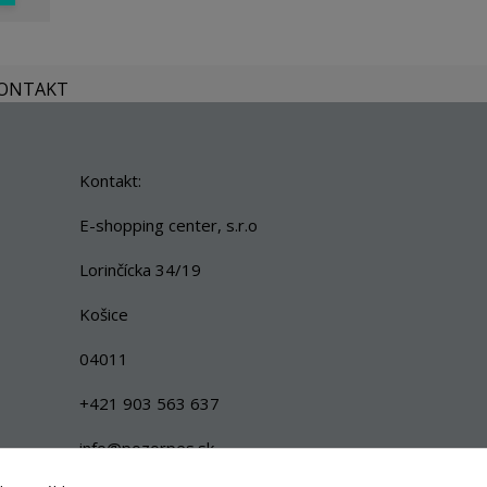
KONTAKT
Kontakt:
E-shopping center, s.r.o
Lorinčícka 34/19
Košice
04011
+421 903 563 637
info@pozorpes.sk