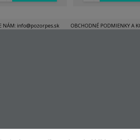
E NÁM: info@pozorpes.sk
OBCHODNÉ PODMIENKY A 