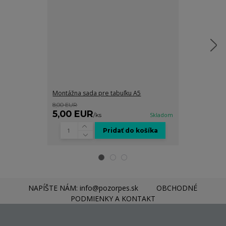
Montážna sada pre tabuľku A5
Grafické spra
8,00 EUR
8,00 EUR
5,00 EUR
5,00 EUR
/
ks
Skladom
Pridať do košíka
NAPÍŠTE NÁM: info@pozorpes.sk
OBCHODNÉ
PODMIENKY A KONTAKT