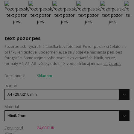
text pozor pes
Pozorpes.sk, výstražná tabuľka bez foto text Pozor pes ak si želáte na
bránku len textové upozornenie, že sa v objekte nachádza pes, bez
fotografie. Samozrejme vyhotovenie vo variantách hliník, nerez,
formáty A4, A5, A6 , všetky odolnné vode, slnku aj mrazu.
celý popis
Dostupnosť
Skladom
rozmer
Materiál
Cena pred
24,00 EUR
zľavou