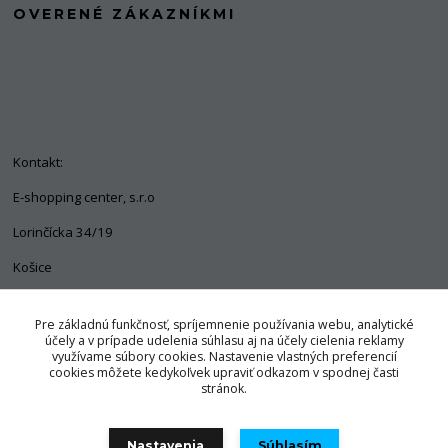
OVERENÉ ZÁKAZNÍKMI
Kontakt:
E-shopping center, s.r.o
Lorinčícka 34/19
Košice
04011
Pre základnú funkčnosť, spríjemnenie používania webu, analytické
+421 903 563 637
účely a v prípade udelenia súhlasu aj na účely cielenia reklamy
využívame súbory cookies. Nastavenie vlastných preferencií
info@pozorpes.sk
cookies môžete kedykoľvek upraviť odkazom v spodnej časti
stránok.
Nastavenia
Súhlasím