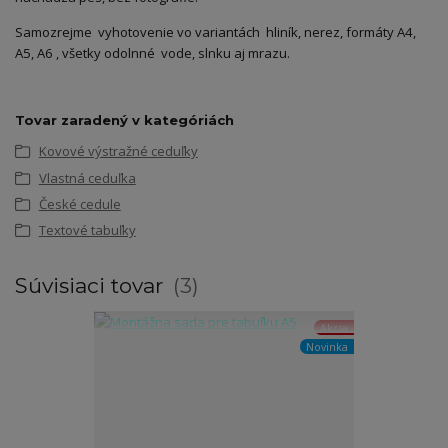
Samozrejme vyhotovenie vo variantách hliník, nerez, formáty A4,
A5, A6 , všetky odolnné vode, slnku aj mrazu.
Tovar zaradený v kategóriách
Kovové výstražné ceduľky
Vlastná ceduľka
České cedule
Textové tabuľky
Súvisiaci tovar
3
Akcia
Novinka