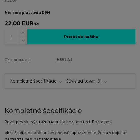
Nie sme platcovia DPH
22,00 EUR
/
ks
Pridať do košíka
Číslo produktu:
H591-A4
Kompletné špecifikácie
Súvisiaci tovar
3
Kompletné špecifikácie
Pozorpes.sk, výstražná tabuľka bez foto text Pozor pes
ak si želáte na bránku len textové upozornenie, že sa v objekte
nachádza pes, bez fotografie.