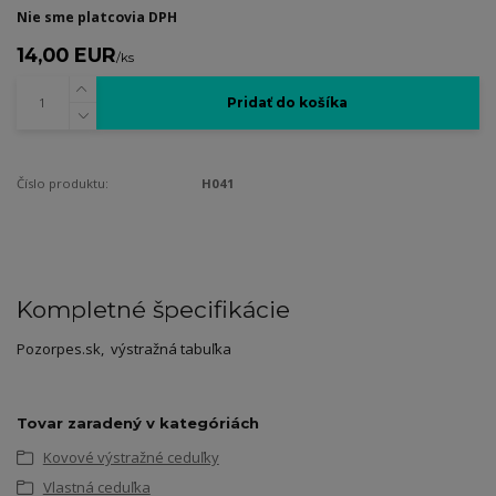
Nie sme platcovia DPH
14,00 EUR
/
ks
Pridať do košíka
Číslo produktu:
H041
Kompletné špecifikácie
Pozorpes.sk, výstražná tabuľka
Tovar zaradený v kategóriách
Kovové výstražné ceduľky
Vlastná ceduľka