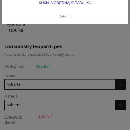
KLIKNI A OBJEDNAJ SI TABUĽKU
Zatvoriť
Lousianský leopardí pes
Pozorpes.sk, výstražná tabuľka
celý popis
Dostupnosť
Skladom
rozmer
Materiál
Cena pred
14,00 EUR
zľavou