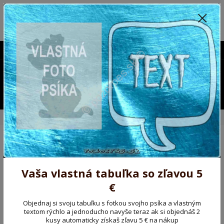
Poprosíme ctených zákazníkov o trpezlivosť, v tomto období máme
predĺžené dodacie lehoty.
Preto sme Vám pripravili malý darček ako ospravedlnenie.
!!! ZĽAVA 5€ na PRVÚ objednávku nad 30€ s kódom pozorpes5 !!!
0903563637
EUR
0
0,00 EUR
Menu
Úvod
Kovové výstražné ceduľky
Pozorpes.sk, výstražná tabuľka
Pozorpes.sk, výstražná
tabuľka
Vaša vlastná tabuľka so zľavou 5
€
Novinka
Akcia
Objednaj si svoju tabuľku s fotkou svojho psíka a vlastným
textom rýchlo a jednoducho navyše teraz ak si objednáš 2
kusy automaticky získaš zľavu 5 € na nákup