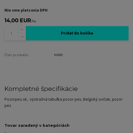
Nie sme platcovia DPH
14,00 EUR
/
ks
Pridať do košíka
Číslo produktu:
H085
Kompletné špecifikácie
Pozorpes.sk, výstražná tabuľka pozor pes, Belgický ovčiak, pozor
pes
Tovar zaradený v kategóriách