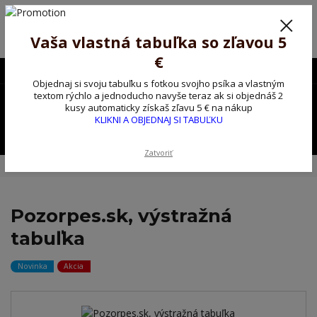
Poprosíme ctených zákazníkov o trpezlivosť, v tomto období máme
predĺžené dodacie lehoty.
Preto sme Vám pripravili malý darček ako ospravedlnenie.
Vaša vlastná tabuľka so zľavou 5
!!! ZĽAVA 5€ na PRVÚ objednávku nad 30€ s kódom pozorpes5 !!!
€
0903563637
EUR
Objednaj si svoju tabuľku s fotkou svojho psíka a vlastným
0
textom rýchlo a jednoducho navyše teraz ak si objednáš 2
0,00 EUR
kusy automaticky získaš zľavu 5 € na nákup
KLIKNI A OBJEDNAJ SI TABUĽKU
Menu
Zatvoriť
Úvod
Kovové výstražné ceduľky
Pozorpes.sk, výstražná tabuľka
Pozorpes.sk, výstražná
tabuľka
Novinka
Akcia