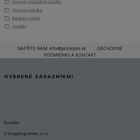
Kovové výstražné ceduľky
Vlastná ceduľka
Belgický ovčiak
Oriešky
NAPÍŠTE NÁM: info@pozorpes.sk
OBCHODNÉ
PODMIENKY A KONTAKT
OVERENÉ ZÁKAZNÍKMI
Kontakt:
E-shopping center, s.r.o