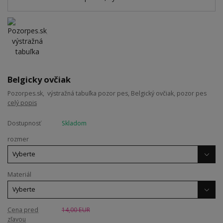
Belgicky ovčiak
Pozorpes.sk, výstražná tabuľka pozor pes, Belgický ovčiak, pozor pes
celý popis
Dostupnosť
Skladom
rozmer
Materiál
Cena pred
14,00 EUR
zľavou