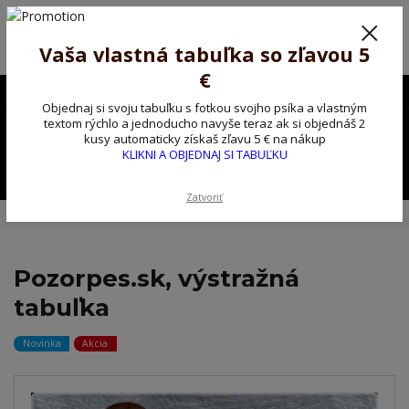
Poprosíme ctených zákazníkov o trpezlivosť, v tomto období máme
predĺžené dodacie lehoty.
Preto sme Vám pripravili malý darček ako ospravedlnenie.
Vaša vlastná tabuľka so zľavou 5
!!! ZĽAVA 5€ na PRVÚ objednávku nad 30€ s kódom pozorpes5 !!!
€
0903563637
EUR
Objednaj si svoju tabuľku s fotkou svojho psíka a vlastným
0
textom rýchlo a jednoducho navyše teraz ak si objednáš 2
0,00 EUR
kusy automaticky získaš zľavu 5 € na nákup
KLIKNI A OBJEDNAJ SI TABUĽKU
Menu
Zatvoriť
Úvod
Kovové výstražné ceduľky
Pozorpes.sk, výstražná tabuľka
Pozorpes.sk, výstražná
tabuľka
Novinka
Akcia