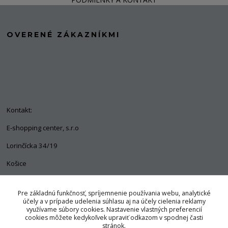
OVERENÉ ZÁKAZNÍKMI
Kontakt:
E-shopping center, s.r.o
Lorinčícka 34/19
Košice
04011
Pre základnú funkčnosť, spríjemnenie používania webu, analytické
+421 903 563 637
účely a v prípade udelenia súhlasu aj na účely cielenia reklamy
využívame súbory cookies. Nastavenie vlastných preferencií
info@pozorpes.sk
cookies môžete kedykoľvek upraviť odkazom v spodnej časti
stránok.