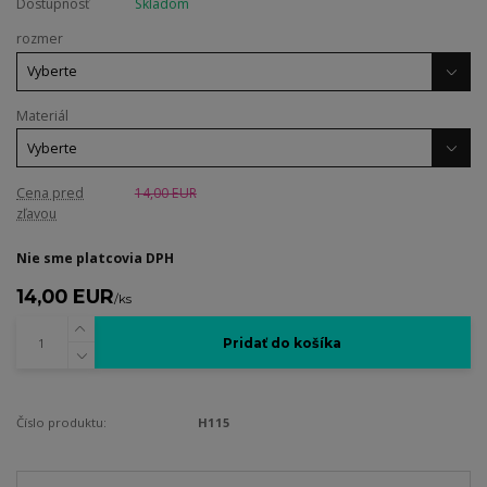
Dostupnosť
Skladom
rozmer
Materiál
Cena pred
14,00 EUR
zľavou
Nie sme platcovia DPH
14,00 EUR
/
ks
Pridať do košíka
Číslo produktu:
H115