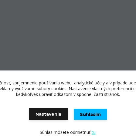
nosť, spríjemnenie používania webu, analytické účely a v prípade ude
 reklamy využívame súbory cookies. Nastavenie vlastných preferencií
kedykoľvek upraviť odkazom v spodnej časti stránok.
© Copyright 2025 E-shopping center, s.r.o.
Nastavenia
Súhlasím
Vytvorené na
Eshop-rychlo.sk
Súhlas môžete odmietnuť
tu
.