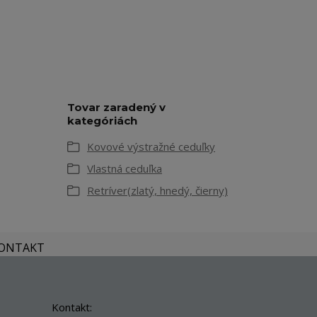
Tovar zaradený v
kategóriách
Kovové výstražné ceduľky
Vlastná ceduľka
Retríver(zlatý, hnedý, čierny)
KONTAKT
Kontakt: