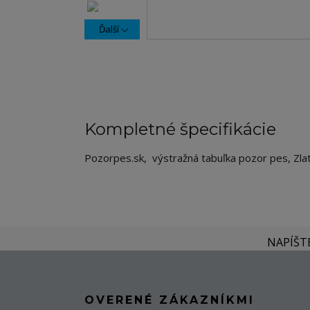
Ďalší
Kompletné špecifikácie
Pozorpes.sk, výstražná tabuľka pozor pes, Zlat
NAPÍŠT
OVERENÉ ZÁKAZNÍKMI