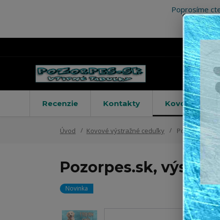
Poprosíme cte
Recenzie
Kontakty
Kovové výstr
Úvod
Kovové výstražné ceduľky
Pozorpes.sk, v
Pozorpes.sk, výstraž
Novinka