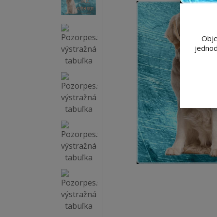
Obje
jednod