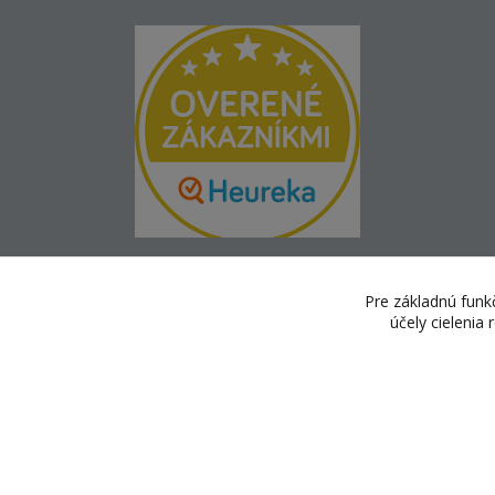
Pre základnú funkč
účely cielenia