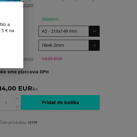
retríver
celý popis
Dostupnosť
Skladom
hlo a
 5 € na
rozmer
Materiál
Cena pred zľavou
14,00 EUR
Nie sme platcovia DPH
14,00 EUR
/
ks
Pridať do košíka
Číslo produktu:
H191