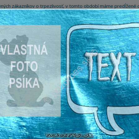
ných zákazníkov o trpezlivosť, v tomto období máme predĺžené d
Preto sme Vám pripravili malý darček ako ospravedlnenie.
!!! ZĽAVA 5€ na PRVÚ objednávku nad 30€ s kódom pozorpes5 !!!
Hľada
ažné ceduľky
Nerezové pieskované ceduľky
ýstražná tabuľka
ná tabuľka