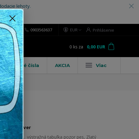
odacie lehoty.
0903563637
EUR
Prihlásenie
0
ks
za
0,00 EUR
ť
Domové čísla
AKCIA
Viac
Zlatý retríver
Pozorpes.sk, výstražná tabuľka pozor pes, Zlatý