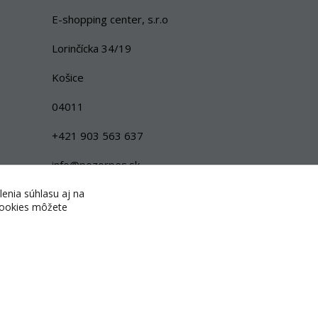
E-shopping center, s.r.o
Lorinčícka 34/19
Košice
04011
+421 903 563 637
info@pozorpes.sk
lenia súhlasu aj na
 cookies môžete