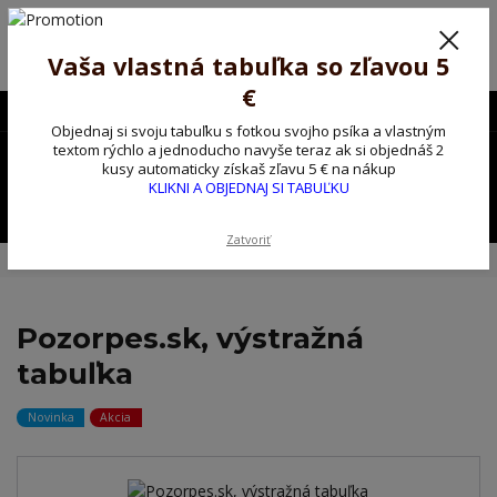
Poprosíme ctených zákazníkov o trpezlivosť, v tomto období máme
predĺžené dodacie lehoty.
Preto sme Vám pripravili malý darček ako ospravedlnenie.
Vaša vlastná tabuľka so zľavou 5
!!! ZĽAVA 5€ na PRVÚ objednávku nad 30€ s kódom pozorpes5 !!!
€
0903563637
EUR
Objednaj si svoju tabuľku s fotkou svojho psíka a vlastným
0
textom rýchlo a jednoducho navyše teraz ak si objednáš 2
0,00 EUR
kusy automaticky získaš zľavu 5 € na nákup
KLIKNI A OBJEDNAJ SI TABUĽKU
Menu
Zatvoriť
Úvod
Kovové výstražné ceduľky
Pozorpes.sk, výstražná tabuľka
Pozorpes.sk, výstražná
tabuľka
Novinka
Akcia