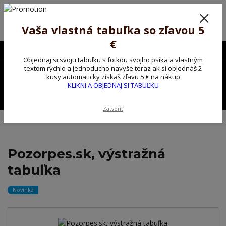
Poprosíme ctených zákazníkov o trpezlivosť, v tomto období máme
predĺžené dodacie lehoty.
Preto sme Vám pripravili malý darček ako ospravedlnenie.
Vaša vlastná tabuľka so zľavou 5
!!! ZĽAVA 5€ na PRVÚ objednávku nad 30€ s kódom pozorpes5 !!!
€
0903563637
EUR
Objednaj si svoju tabuľku s fotkou svojho psíka a vlastným
0
textom rýchlo a jednoducho navyše teraz ak si objednáš 2
0,00 EUR
kusy automaticky získaš zľavu 5 € na nákup
KLIKNI A OBJEDNAJ SI TABUĽKU
Menu
Zatvoriť
Úvod
Kovové výstražné ceduľky
Pozorpes.sk, výstražná tabuľka
Pozorpes.sk, výstražná
tabuľka
Novinka