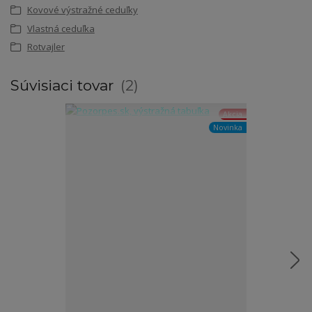
Kovové výstražné ceduľky
Vlastná ceduľka
Rotvajler
Súvisiaci tovar
2
Akcia
Novinka