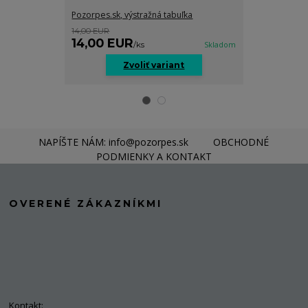
Pozorpes.sk, výstražná tabuľka
Pozorpes.sk, v
14,00 EUR
14,00 EUR
14,00 EUR
14,00 EU
/
ks
Skladom
Zvoliť variant
Z
NAPÍŠTE NÁM: info@pozorpes.sk
OBCHODNÉ
PODMIENKY A KONTAKT
OVERENÉ ZÁKAZNÍKMI
Kontakt: