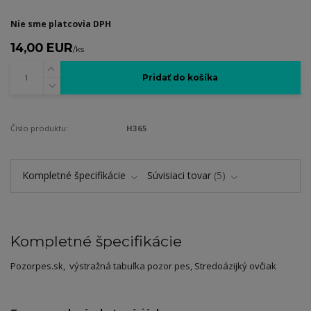
Nie sme platcovia DPH
14,00 EUR
/
ks
Pridať do košíka
Číslo produktu:
H365
Kompletné špecifikácie
Súvisiaci tovar
5
Kompletné špecifikácie
Pozorpes.sk, výstražná tabuľka pozor pes, Stredoázijký ovčiak