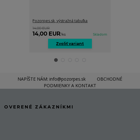
Pozorpes.sk, výstražná tabuľka
Pozorpes.sk, v
14,00 EUR
14,00 EUR
14,00 EUR
14,00 EU
/
ks
Skladom
Zvoliť variant
Z
NAPÍŠTE NÁM: info@pozorpes.sk
OBCHODNÉ
PODMIENKY A KONTAKT
OVERENÉ ZÁKAZNÍKMI