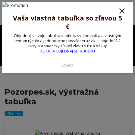
Poprosíme ctených zákazníkov o trpezlivosť, v tomto období máme
predĺžené dodacie lehoty.
Preto sme Vám pripravili malý darček ako ospravedlnenie.
Vaša vlastná tabuľka so zľavou 5
!!! ZĽAVA 5€ na PRVÚ objednávku nad 30€ s kódom pozorpes5 !!!
€
0903563637
EUR
Objednaj si svoju tabuľku s fotkou svojho psíka a vlastným
0
textom rýchlo a jednoducho navyše teraz ak si objednáš 2
0,00 EUR
kusy automaticky získaš zľavu 5 € na nákup
KLIKNI A OBJEDNAJ SI TABUĽKU
Menu
Zatvoriť
Úvod
Kovové výstražné ceduľky
Pozorpes.sk, výstražná tabuľka
Pozorpes.sk, výstražná
tabuľka
Novinka