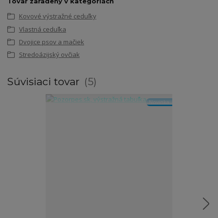
Tovar zaradený v kategóriách
Kovové výstražné ceduľky
Vlastná ceduľka
Dvojice psov a mačiek
Stredoázijský ovčiak
Súvisiaci tovar
5
Novinka