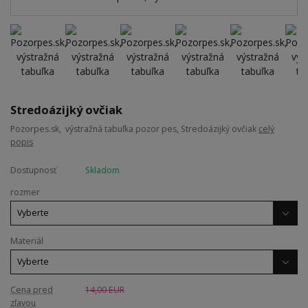
Stredoázijký ovčiak
Pozorpes.sk, výstražná tabuľka pozor pes, Stredoázijký ovčiak
celý
popis
Dostupnosť
Skladom
rozmer
Materiál
Cena pred
14,00 EUR
zľavou