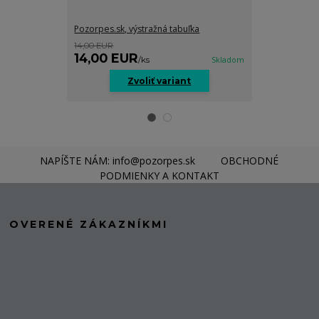
Pozorpes.sk, výstražná tabuľka
Pozorpes.sk, v
14,00 EUR
14,00 EUR
14,00 EUR
14,00 EU
/
ks
Skladom
Zvoliť variant
Z
NAPÍŠTE NÁM: info@pozorpes.sk
OBCHODNÉ
PODMIENKY A KONTAKT
OVERENÉ ZÁKAZNÍKMI