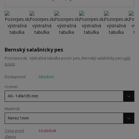
Bernský salašnícky pes
Pozorpes.sk, výstražná tabuľka pozor pes, Bernský salašnícky pes
celý
popis
Dostupnosť
Skladom
rozmer
Materiál
Cena pred
15,00 EUR
zľavou