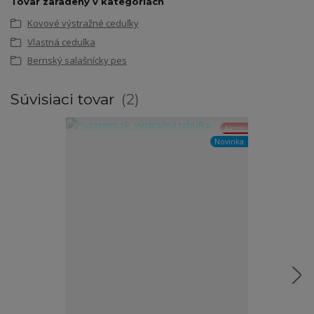
Tovar zaradený v kategóriách
Kovové výstražné ceduľky
Vlastná ceduľka
Bernský salašnícky pes
Súvisiaci tovar
2
Akcia
Novinka