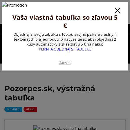
Poprosíme ctených zákazníkov o trpezlivosť, v tomto období máme
predĺžené dodacie lehoty.
Preto sme Vám pripravili malý darček ako ospravedlnenie.
Vaša vlastná tabuľka so zľavou 5
!!! ZĽAVA 5€ na PRVÚ objednávku nad 30€ s kódom pozorpes5 !!!
€
0903563637
EUR
Objednaj si svoju tabuľku s fotkou svojho psíka a vlastným
0
textom rýchlo a jednoducho navyše teraz ak si objednáš 2
0,00 EUR
kusy automaticky získaš zľavu 5 € na nákup
KLIKNI A OBJEDNAJ SI TABUĽKU
Menu
Zatvoriť
Úvod
Kovové výstražné ceduľky
Pozorpes.sk, výstražná tabuľka
Pozorpes.sk, výstražná
tabuľka
Novinka
Akcia