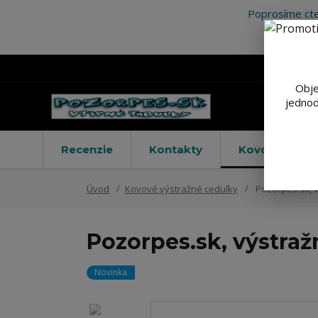
Poprosíme cte
Obje
jednod
Recenzie
Kontakty
Kovové výstr
Úvod
Kovové výstražné ceduľky
Pozorpes.sk, v
Pozorpes.sk, výstraž
Novinka