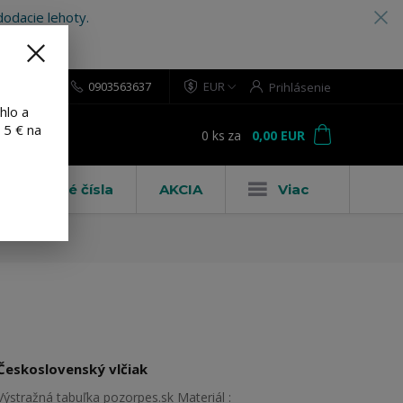
odacie lehoty.
0903563637
EUR
Prihlásenie
hlo a
 5 € na
0
ks
za
0,00 EUR
ť
Domové čísla
AKCIA
Viac
Československý vlčiak
Výstražná tabuľka pozorpes.sk Materiál :