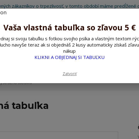
ných zákazníkov o trpezlivosť, v tomto období máme predĺžené d
Preto sme Vám pripravili malý darček ako ospravedlnenie.
!!! ZĽAVA 5€ na PRVÚ objednávku nad 30€ s kódom pozorpes5 !!!
Vaša vlastná tabuľka so zľavou 5 €
dnaj si svoju tabuľku s fotkou svojho psíka a vlastným textom rýc
ucho navyše teraz ak si objednáš 2 kusy automaticky získaš zľavu
Hľada
nákup
KLIKNI A OBJEDNAJ SI TABUĽKU
ažné ceduľky
Nerezové pieskované ceduľky
Zatvoriť
ýstražná tabuľka
ná tabuľka