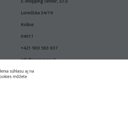
E-shopping center, s.r.o
Lorinčícka 34/19
Košice
04011
+421 903 563 637
info@pozorpes.sk
lenia súhlasu aj na
 cookies môžete