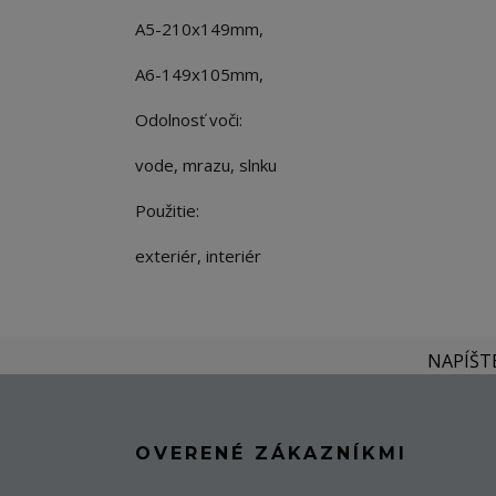
A5-210x149mm,
A6-149x105mm,
Odolnosť voči:
vode, mrazu, slnku
Použitie:
exteriér, interiér
NAPÍŠT
OVERENÉ ZÁKAZNÍKMI