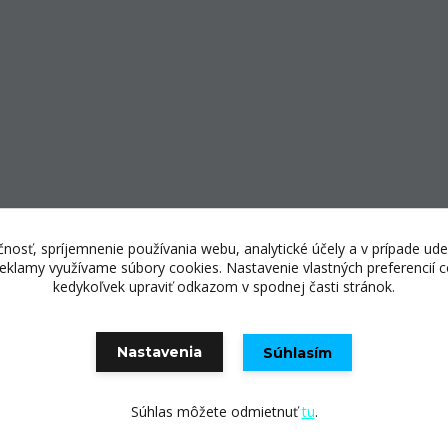
nosť, spríjemnenie používania webu, analytické účely a v prípade ude
 reklamy využívame súbory cookies. Nastavenie vlastných preferencií
kedykoľvek upraviť odkazom v spodnej časti stránok.
© Copyright 2025 E-shopping center, s.r.o.
Nastavenia
Súhlasím
Vytvorené na
Eshop-rychlo.sk
Súhlas môžete odmietnuť
tu
.