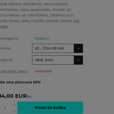
hliník+tlačený vinil+lamino, nerez+farebný
vinil+lamino, nerez pieskovanie, Rozmer: A5-
210x149mm, A6-149x105mm, Odolnosť voči:
vode, mrazu, slnku Použitie: exteriér, interiér
celý
popis
Dostupnosť
Skladom
rozmer
Materiál
Cena pred zľavou
14,00 EUR
Nie sme platcovia DPH
14,00 EUR
/
ks
Pridať do košíka