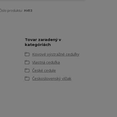
Číslo produktu:
H413
Tovar zaradený v
kategóriách
Kovové výstražné ceduľky
Vlastná ceduľka
České cedule
Československý vlčiak