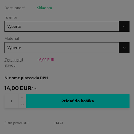
Dostupnosť
Skladom
rozmer
Materiál
Cena pred
16,00 EUR
zľavou
Nie sme platcovia DPH
14,00 EUR
/
ks
Pridať do košíka
Číslo produktu:
H423