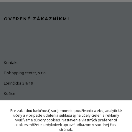
OVERENÉ ZÁKAZNÍKMI
Kontakt:
E-shopping center, s.r.o
Lorinčícka 34/19
Košice
04011
Pre základnú funkčnosť, spríjemnenie používania webu, analytické
+421 903 563 637
účely a v prípade udelenia súhlasu aj na účely cielenia reklamy
využívame súbory cookies. Nastavenie vlastných preferencií
info@pozorpes.sk
cookies môžete kedykoľvek upraviť odkazom v spodnej časti
stránok.