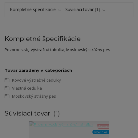
Kompletné špecifikácie
Súvisiaci tovar
1
Kompletné špecifikácie
Pozorpes.sk, výstražná tabuľka, Moskovský strážny pes
Tovar zaradený v kategóriách
Kovové výstražné ceduľky
Vlastná ceduľka
Moskovský strážny pes
Súvisiaci tovar
1
Akcia
Novinka