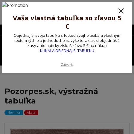
Poprosíme ctených zákazníkov o trpezlivosť, v tomto období máme
predĺžené dodacie lehoty.
Preto sme Vám pripravili malý darček ako ospravedlnenie.
Vaša vlastná tabuľka so zľavou 5
!!! ZĽAVA 5€ na PRVÚ objednávku nad 30€ s kódom pozorpes5 !!!
€
0903563637
EUR
Objednaj si svoju tabuľku s fotkou svojho psíka a vlastným
0
textom rýchlo a jednoducho navyše teraz ak si objednáš 2
0,00 EUR
kusy automaticky získaš zľavu 5 € na nákup
KLIKNI A OBJEDNAJ SI TABUĽKU
Menu
Zatvoriť
Úvod
Kovové výstražné ceduľky
Pozorpes.sk, výstražná tabuľka
Pozorpes.sk, výstražná
tabuľka
Novinka
Akcia