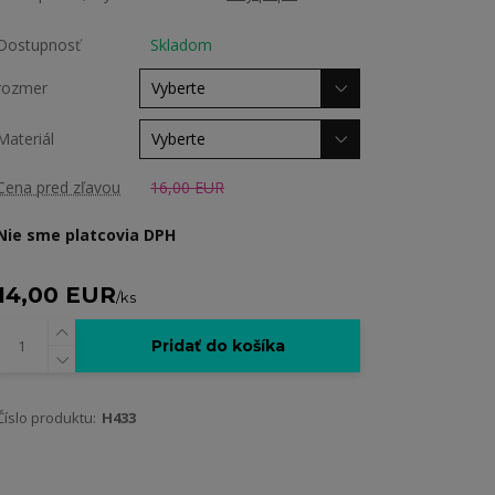
Dostupnosť
Skladom
rozmer
Materiál
Cena pred zľavou
16,00 EUR
Nie sme platcovia DPH
14,00 EUR
/
ks
Pridať do košíka
Číslo produktu:
H433