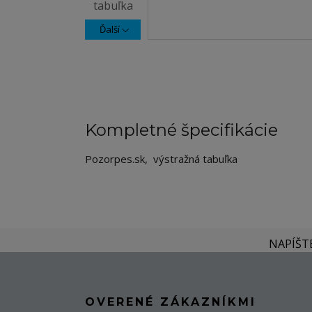
Ďalší
Kompletné špecifikácie
Pozorpes.sk, výstražná tabuľka
NAPÍŠT
OVERENÉ ZÁKAZNÍKMI