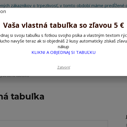
ných zákazníkov o trpezlivosť, v tomto období máme predĺžené d
Preto sme Vám pripravili malý darček ako ospravedlnenie.
!!! ZĽAVA 5€ na PRVÚ objednávku nad 30€ s kódom pozorpes5 !!!
Vaša vlastná tabuľka so zľavou 5 €
dnaj si svoju tabuľku s fotkou svojho psíka a vlastným textom rýc
ucho navyše teraz ak si objednáš 2 kusy automaticky získaš zľavu
Hľada
nákup
KLIKNI A OBJEDNAJ SI TABUĽKU
ažné ceduľky
Nerezové pieskované ceduľky
Zatvoriť
ýstražná tabuľka
ná tabuľka