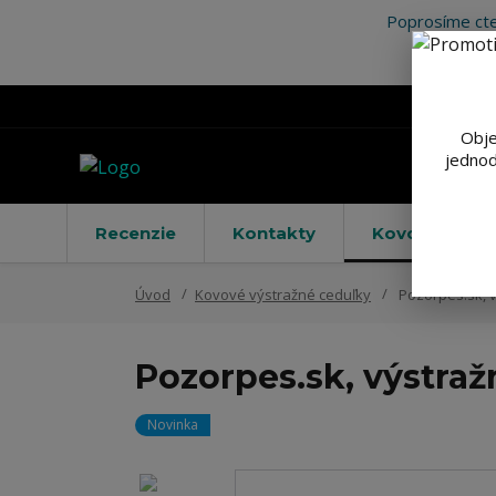
Poprosíme cte
Obje
jednod
Recenzie
Kontakty
Kovové výstr
Úvod
Kovové výstražné ceduľky
Pozorpes.sk, v
Pozorpes.sk, výstraž
Novinka