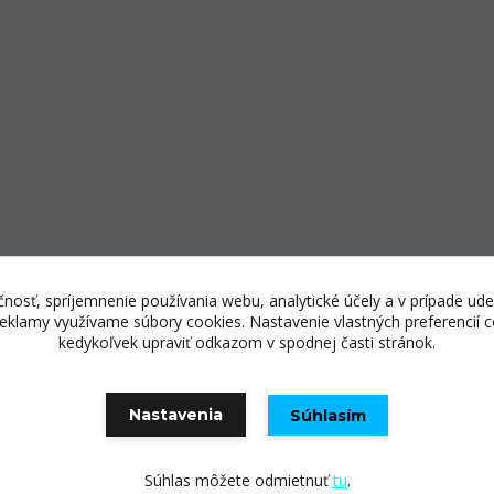
nosť, spríjemnenie používania webu, analytické účely a v prípade ude
 reklamy využívame súbory cookies. Nastavenie vlastných preferencií
kedykoľvek upraviť odkazom v spodnej časti stránok.
© Copyright 2025 E-shopping center, s.r.o.
Nastavenia
Súhlasím
Vytvorené na
Eshop-rychlo.sk
Súhlas môžete odmietnuť
tu
.