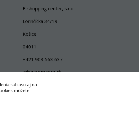
E-shopping center, s.r.o
Lorinčícka 34/19
Košice
04011
+421 903 563 637
info@pozorpes.sk
lenia súhlasu aj na
 cookies môžete