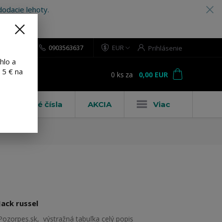
odacie lehoty.
0903563637
EUR
Prihlásenie
hlo a
 5 € na
0
ks
za
0,00 EUR
ť
Domové čísla
AKCIA
Viac
Jack russel
Pozorpes.sk, výstražná tabuľka
celý popis