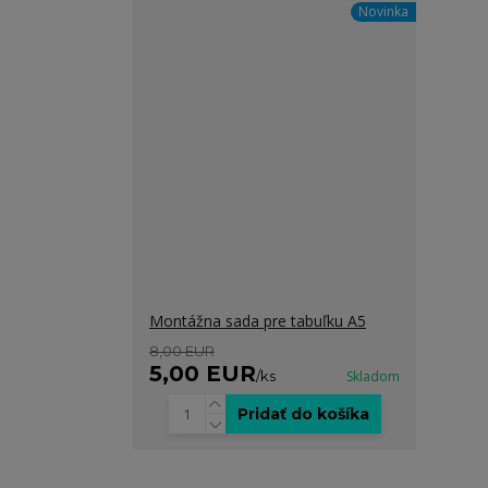
Novinka
Montážna sada pre tabuľku A5
8,00 EUR
5,00 EUR
/
ks
Skladom
Pridať do košíka