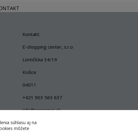
KONTAKT
Kontakt:
E-shopping center, s.r.o
Lorinčícka 34/19
Košice
04011
+421 903 563 637
info@pozorpes.sk
lenia súhlasu aj na
 cookies môžete