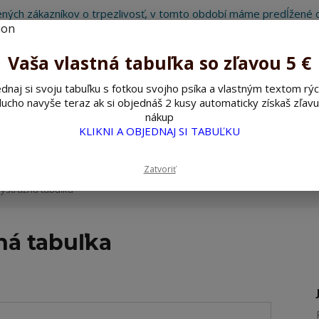
ných zákazníkov o trpezlivosť, v tomto období máme predĺžené d
Preto sme Vám pripravili malý darček ako ospravedlnenie.
!!! ZĽAVA 5€ na PRVÚ objednávku nad 30€ s kódom pozorpes5 !!!
Vaša vlastná tabuľka so zľavou 5 €
dnaj si svoju tabuľku s fotkou svojho psíka a vlastným textom rýc
ucho navyše teraz ak si objednáš 2 kusy automaticky získaš zľavu
Hľada
nákup
KLIKNI A OBJEDNAJ SI TABUĽKU
ažné ceduľky
Nerezové pieskované ceduľky
Zatvoriť
ýstražná tabuľka
ná tabuľka