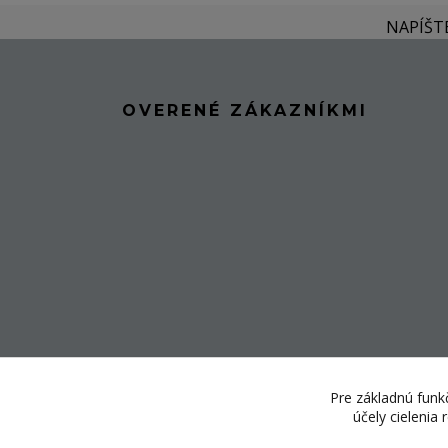
NAPÍŠT
OVERENÉ ZÁKAZNÍKMI
Pre základnú funkč
účely cielenia