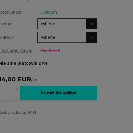
Dostupnosť
Skladom
rozmer
Materiál
Cena pred zľavou
16,00 EUR
Nie sme platcovia DPH
14,00 EUR
/
ks
Pridať do košíka
Číslo produktu:
H451