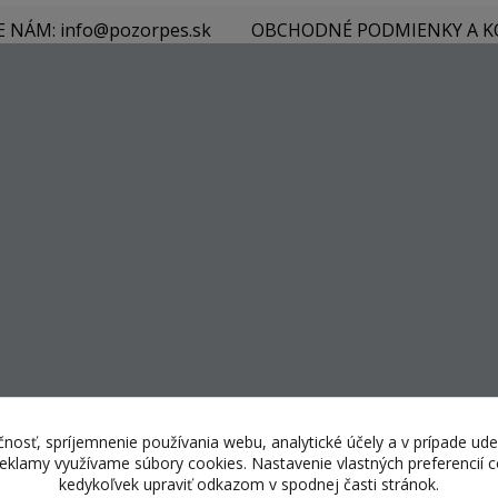
E NÁM: info@pozorpes.sk
OBCHODNÉ PODMIENKY A 
nosť, spríjemnenie používania webu, analytické účely a v prípade ude
 reklamy využívame súbory cookies. Nastavenie vlastných preferencií
kedykoľvek upraviť odkazom v spodnej časti stránok.