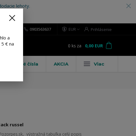
odacie lehoty.
0903563637
EUR
Prihlásenie
hlo a
 5 € na
0
ks
za
0,00 EUR
ť
Domové čísla
AKCIA
Viac
Jack russel
Pozorpes.sk, výstražná tabuľka
celý popis