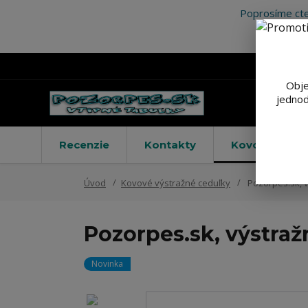
Poprosíme cte
Obje
jednod
Recenzie
Kontakty
Kovové výstr
Úvod
Kovové výstražné ceduľky
Pozorpes.sk, v
Pozorpes.sk, výstraž
Novinka