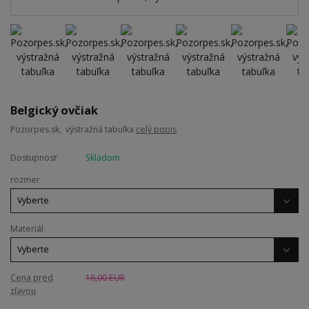
Belgický ovčiak
Pozorpes.sk, výstražná tabuľka
celý popis
Dostupnosť
Skladom
rozmer
Materiál
Cena pred
16,00 EUR
zľavou