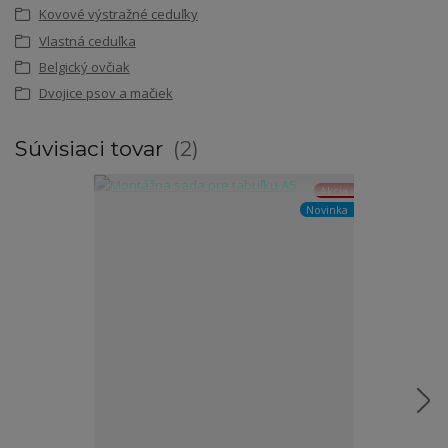
Kovové výstražné ceduľky
Vlastná ceduľka
Belgický ovčiak
Dvojice psov a mačiek
Súvisiaci tovar
2
Akcia
Novinka