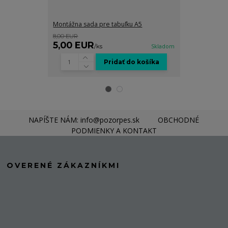
Montážna sada pre tabuľku A5
Grafické spra
8,00 EUR
8,00 EUR
5,00 EUR
5,00 EUR
/
ks
Skladom
Pridať do košíka
NAPÍŠTE NÁM: info@pozorpes.sk
OBCHODNÉ
PODMIENKY A KONTAKT
OVERENÉ ZÁKAZNÍKMI