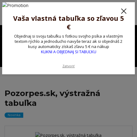
Poprosíme ctených zákazníkov o trpezlivosť, v tomto období máme
predĺžené dodacie lehoty.
Preto sme Vám pripravili malý darček ako ospravedlnenie.
Vaša vlastná tabuľka so zľavou 5
!!! ZĽAVA 5€ na PRVÚ objednávku nad 30€ s kódom pozorpes5 !!!
€
0903563637
EUR
Objednaj si svoju tabuľku s fotkou svojho psíka a vlastným
0
textom rýchlo a jednoducho navyše teraz ak si objednáš 2
0,00 EUR
kusy automaticky získaš zľavu 5 € na nákup
KLIKNI A OBJEDNAJ SI TABUĽKU
Menu
Zatvoriť
Úvod
Kovové výstražné ceduľky
Pozorpes.sk, výstražná tabuľka
Pozorpes.sk, výstražná
tabuľka
Novinka