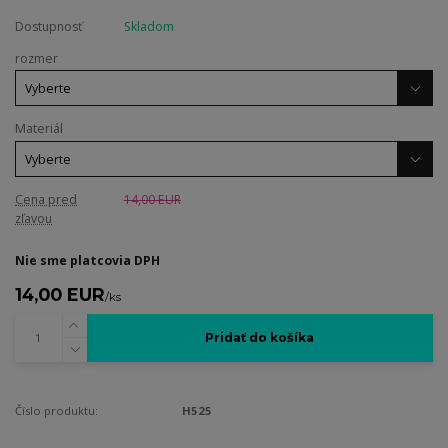
Dostupnosť
Skladom
rozmer
Materiál
Cena pred
14,00 EUR
zľavou
Nie sme platcovia DPH
14,00 EUR
/
ks
Pridať do košíka
Číslo produktu:
H525