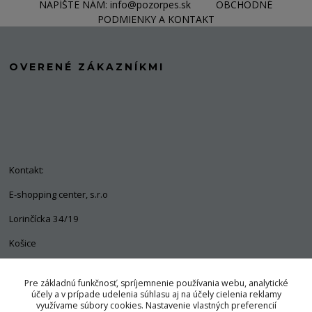
NAPÍŠTE NÁM: info@pozorpes.sk
OBCHODNÉ
PODMIENKY A KONTAKT
OVERENÉ ZÁKAZNÍKMI
Kontakt:
E-shopping center, s.r.o
Lorinčícka 34/19
Košice
04011
Pre základnú funkčnosť, spríjemnenie používania webu, analytické
+421 903 563 637
účely a v prípade udelenia súhlasu aj na účely cielenia reklamy
využívame súbory cookies. Nastavenie vlastných preferencií