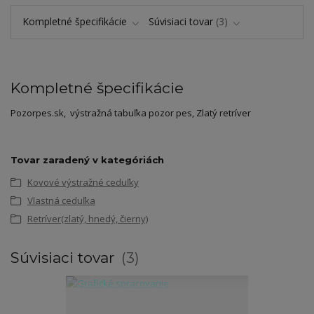
Kompletné špecifikácie
Súvisiaci tovar
3
Kompletné špecifikácie
Pozorpes.sk, výstražná tabuľka pozor pes, Zlatý retríver
Tovar zaradený v kategóriách
Kovové výstražné ceduľky
Vlastná ceduľka
Retríver(zlatý, hnedý, čierny)
Súvisiaci tovar
3