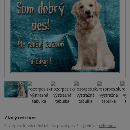
Zlatý retríver
Pozorpes.sk, výstražná tabuľka pozor pes, Zlatý retríver
celý popis