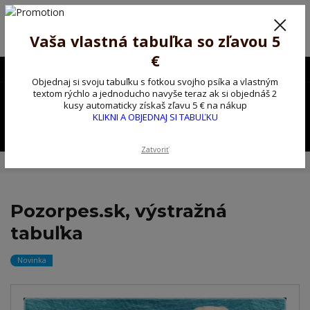
Poprosíme ctených zákazníkov o trpezlivosť, v tomto období máme
predĺžené dodacie lehoty.
Preto sme Vám pripravili malý darček ako ospravedlnenie.
Vaša vlastná tabuľka so zľavou 5
!!! ZĽAVA 5€ na PRVÚ objednávku nad 30€ s kódom pozorpes5 !!!
€
0903563637
EUR
Objednaj si svoju tabuľku s fotkou svojho psíka a vlastným
0
textom rýchlo a jednoducho navyše teraz ak si objednáš 2
0,00 EUR
kusy automaticky získaš zľavu 5 € na nákup
KLIKNI A OBJEDNAJ SI TABUĽKU
Menu
Zatvoriť
Úvod
Kovové výstražné ceduľky
Pozorpes.sk, výstražná tabuľka
Pozorpes.sk, výstražná
tabuľka
Novinka