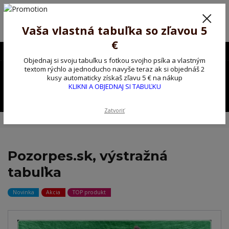
Poprosíme ctených zákazníkov o trpezlivosť, v tomto období máme
predĺžené dodacie lehoty.
Preto sme Vám pripravili malý darček ako ospravedlnenie.
Vaša vlastná tabuľka so zľavou 5
!!! ZĽAVA 5€ na PRVÚ objednávku nad 30€ s kódom pozorpes5 !!!
€
0903563637
EUR
Objednaj si svoju tabuľku s fotkou svojho psíka a vlastným
0
textom rýchlo a jednoducho navyše teraz ak si objednáš 2
0,00 EUR
kusy automaticky získaš zľavu 5 € na nákup
KLIKNI A OBJEDNAJ SI TABUĽKU
Menu
Zatvoriť
Úvod
Kovové výstražné ceduľky
Pozorpes.sk, výstražná tabuľka
Pozorpes.sk, výstražná
tabuľka
Novinka
Akcia
TOP produkt