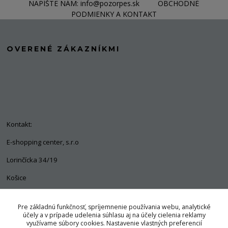
NAPÍŠTE NÁM: info@pozorpes.sk
OBCHODNÉ
PODMIENKY A KONTAKT
OVERENÉ ZÁKAZNÍKMI
Kontakt:
E-shopping center, s.r.o
Lorinčícka 34/19
Košice
04011
Pre základnú funkčnosť, spríjemnenie používania webu, analytické
+421 903 563 637
účely a v prípade udelenia súhlasu aj na účely cielenia reklamy
využívame súbory cookies. Nastavenie vlastných preferencií