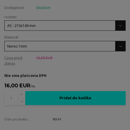
Dostupnosť
Skladom
rozmer
Materiál
Cena pred
18,00 EUR
zľavou
Nie sme platcovia DPH
16,00 EUR
/
ks
Pridať do košíka
Číslo produktu:
N541