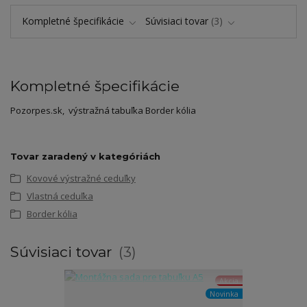
Kompletné špecifikácie
Súvisiaci tovar
3
Kompletné špecifikácie
Pozorpes.sk, výstražná tabuľka Border kólia
Tovar zaradený v kategóriách
Kovové výstražné ceduľky
Vlastná ceduľka
Border kólia
Súvisiaci tovar
3
Akcia
Novinka