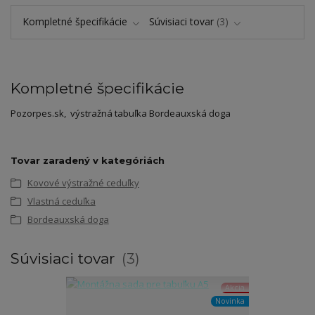
Kompletné špecifikácie
Súvisiaci tovar
3
Kompletné špecifikácie
Pozorpes.sk, výstražná tabuľka Bordeauxská doga
Tovar zaradený v kategóriách
Kovové výstražné ceduľky
Vlastná ceduľka
Bordeauxská doga
Súvisiaci tovar
3
Akcia
Novinka