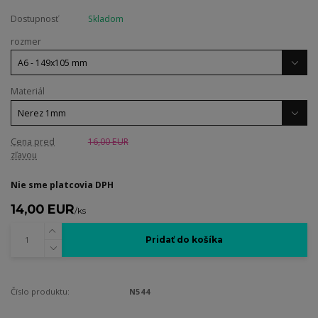
Dostupnosť
Skladom
rozmer
Materiál
Cena pred
16,00 EUR
zľavou
Nie sme platcovia DPH
14,00 EUR
/
ks
Pridať do košíka
Číslo produktu:
N544