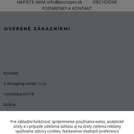
NAPÍŠTE NÁM: info@pozorpes.sk
OBCHODNÉ
PODMIENKY A KONTAKT
OVERENÉ ZÁKAZNÍKMI
Kontakt:
E-shopping center, s.r.o
Lorinčícka 34/19
Košice
04011
Pre základnú funkčnosť, spríjemnenie používania webu, analytické
+421 903 563 637
účely a v prípade udelenia súhlasu aj na účely cielenia reklamy
využívame súbory cookies. Nastavenie vlastných preferencií