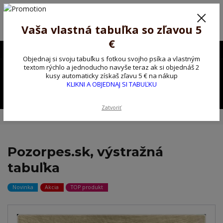
Poprosíme ctených zákazníkov o trpezlivosť, v tomto období máme
predĺžené dodacie lehoty.
Preto sme Vám pripravili malý darček ako ospravedlnenie.
Vaša vlastná tabuľka so zľavou 5
!!! ZĽAVA 5€ na PRVÚ objednávku nad 30€ s kódom pozorpes5 !!!
€
0903563637
EUR
Objednaj si svoju tabuľku s fotkou svojho psíka a vlastným
0
textom rýchlo a jednoducho navyše teraz ak si objednáš 2
0,00 EUR
kusy automaticky získaš zľavu 5 € na nákup
KLIKNI A OBJEDNAJ SI TABUĽKU
Menu
Zatvoriť
Úvod
Kovové výstražné ceduľky
Pozorpes.sk, výstražná tabuľka
Pozorpes.sk, výstražná
tabuľka
Novinka
Akcia
TOP produkt