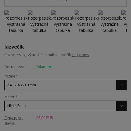
Jazvečík
Pozorpes.sk, výstražná tabuľka Jazvečík
celý popis
Dostupnosť
Skladom
rozmer
Materiál
Cena pred
28,00 EUR
zľavou