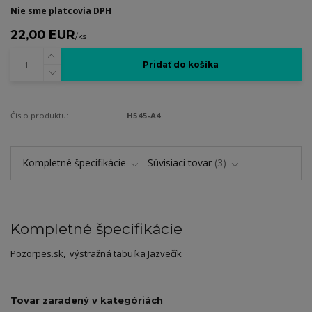
Nie sme platcovia DPH
22,00 EUR
/
ks
Pridať do košíka
Číslo produktu:
H545-A4
Kompletné špecifikácie
Súvisiaci tovar
3
Kompletné špecifikácie
Pozorpes.sk, výstražná tabuľka Jazvečík
Tovar zaradený v kategóriách