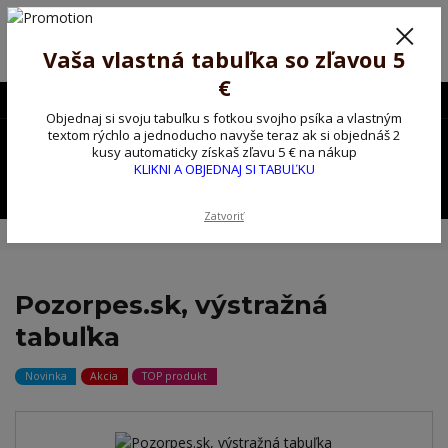
Poprosíme ctených zákazníkov o trpezlivosť, v tomto období máme
predĺžené dodacie lehoty.
Preto sme Vám pripravili malý darček ako ospravedlnenie.
Vaša vlastná tabuľka so zľavou 5
!!! ZĽAVA 5€ na PRVÚ objednávku nad 30€ s kódom pozorpes5 !!!
€
0903563637
EUR
Objednaj si svoju tabuľku s fotkou svojho psíka a vlastným
0
textom rýchlo a jednoducho navyše teraz ak si objednáš 2
0,00 EUR
kusy automaticky získaš zľavu 5 € na nákup
KLIKNI A OBJEDNAJ SI TABUĽKU
Menu
Zatvoriť
Úvod
Kovové výstražné ceduľky
Pozorpes.sk, výstražná tabuľka
Pozorpes.sk, výstražná
tabuľka
Novinka
Akcia
TOP produkt