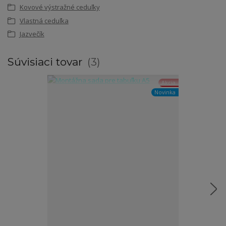
Kovové výstražné ceduľky
Vlastná ceduľka
Jazvečík
Súvisiaci tovar
3
Akcia
Novinka