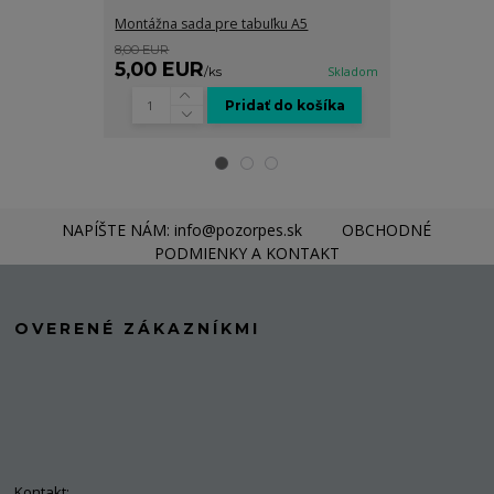
Montážna sada pre tabuľku A5
Grafické spra
8,00 EUR
8,00 EUR
5,00 EUR
5,00 EUR
/
ks
Skladom
Pridať do košíka
NAPÍŠTE NÁM: info@pozorpes.sk
OBCHODNÉ
PODMIENKY A KONTAKT
OVERENÉ ZÁKAZNÍKMI
Kontakt: