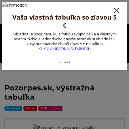
Poprosíme ctených zákazníkov o trpezlivosť, v tomto období máme
predĺžené dodacie lehoty.
Preto sme Vám pripravili malý darček ako ospravedlnenie.
Vaša vlastná tabuľka so zľavou 5
!!! ZĽAVA 5€ na PRVÚ objednávku nad 30€ s kódom pozorpes5 !!!
€
0903563637
EUR
Objednaj si svoju tabuľku s fotkou svojho psíka a vlastným
0
textom rýchlo a jednoducho navyše teraz ak si objednáš 2
0,00 EUR
kusy automaticky získaš zľavu 5 € na nákup
KLIKNI A OBJEDNAJ SI TABUĽKU
Menu
Zatvoriť
Úvod
Kovové výstražné ceduľky
Pozorpes.sk, výstražná tabuľka
Pozorpes.sk, výstražná
tabuľka
Novinka
Akcia
TOP produkt