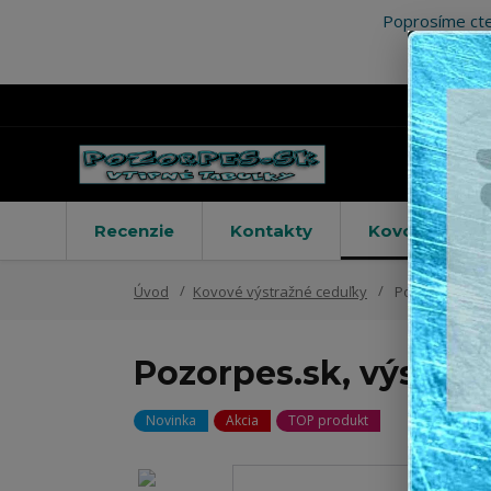
Poprosíme cte
Recenzie
Kontakty
Kovové výstr
Úvod
Kovové výstražné ceduľky
Pozorpes.sk, v
Pozorpes.sk, výstraž
Novinka
Akcia
TOP produkt