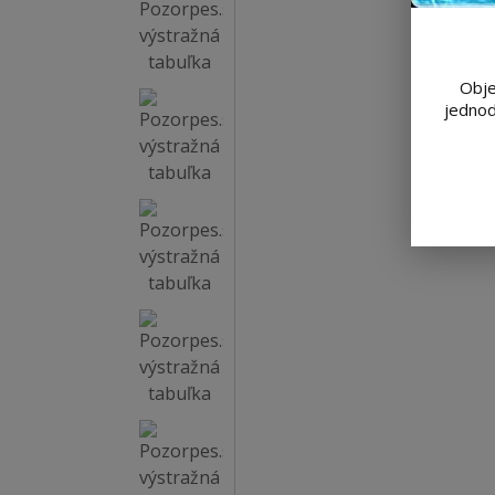
Obje
jednod