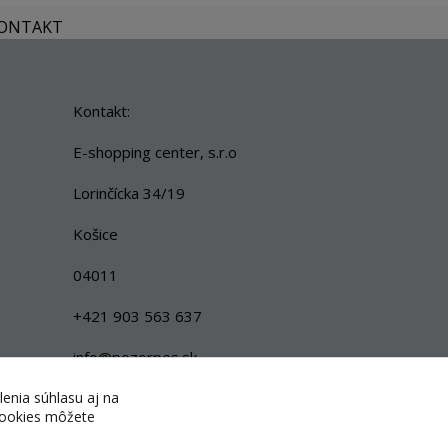
KONTAKT
Kontakt:
E-shopping center, s.r.o
Lorinčícka 34/19
Košice
04011
+421 903 563 637
info@pozorpes.sk
lenia súhlasu aj na
 cookies môžete