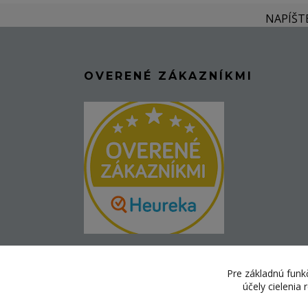
NAPÍŠT
OVERENÉ ZÁKAZNÍKMI
Pre základnú funkč
účely cielenia