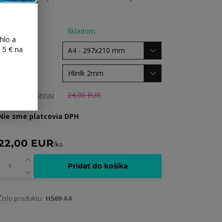
celý popis
Dostupnosť
Skladom
hlo a
 5 € na
rozmer
Materiál
Cena pred zľavou
24,00 EUR
Nie sme platcovia DPH
22,00 EUR
/
ks
Pridať do košíka
Číslo produktu:
H569-A4