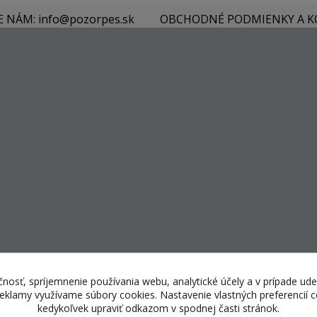
E NÁM: info@pozorpes.sk
OBCHODNÉ PODMIENKY A 
nosť, spríjemnenie používania webu, analytické účely a v prípade ude
 reklamy využívame súbory cookies. Nastavenie vlastných preferencií
kedykoľvek upraviť odkazom v spodnej časti stránok.