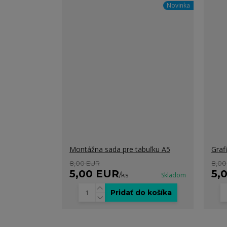
Novinka
Montážna sada pre tabuľku A5
Graf
8,00 EUR
8,00
5,00 EUR
5,
/
ks
Skladom
Pridať do košíka