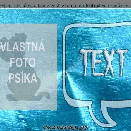
ných zákazníkov o trpezlivosť, v tomto období máme predĺžené d
Preto sme Vám pripravili malý darček ako ospravedlnenie.
!!! ZĽAVA 5€ na PRVÚ objednávku nad 30€ s kódom pozorpes5 !!!
Hľada
ažné ceduľky
Nerezové pieskované ceduľky
ýstražná tabuľka
ná tabuľka