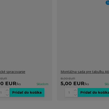
N
ické spracovanie
Montážna sada pre tabuľku A6
 EUR
8,00 EUR
00 EUR
5,00 EUR
/
ks
Skladom
/
ks
Sk
Pridať do košíka
Pridať do košík