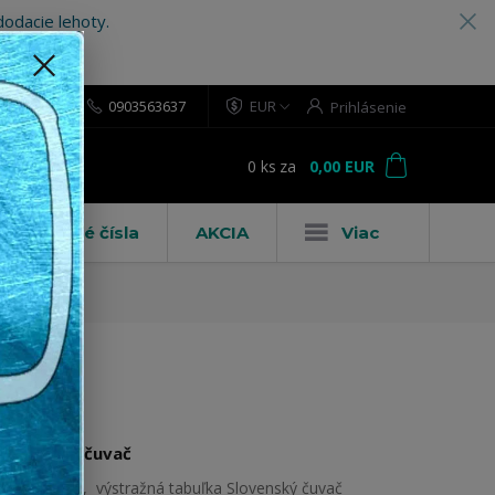
odacie lehoty.
0903563637
EUR
Prihlásenie
0
ks
za
0,00 EUR
ť
Domové čísla
AKCIA
Viac
Slovenský čuvač
Pozorpes.sk, výstražná tabuľka Slovenský čuvač