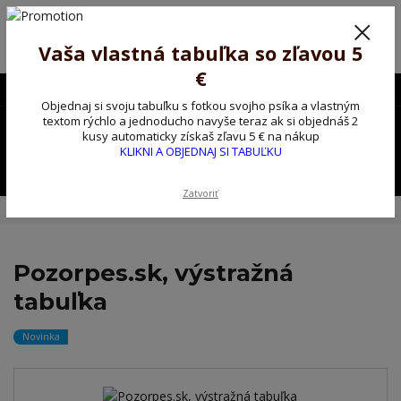
Poprosíme ctených zákazníkov o trpezlivosť, v tomto období máme
predĺžené dodacie lehoty.
Preto sme Vám pripravili malý darček ako ospravedlnenie.
Vaša vlastná tabuľka so zľavou 5
!!! ZĽAVA 5€ na PRVÚ objednávku nad 30€ s kódom pozorpes5 !!!
€
0903563637
EUR
Objednaj si svoju tabuľku s fotkou svojho psíka a vlastným
0
textom rýchlo a jednoducho navyše teraz ak si objednáš 2
0,00 EUR
kusy automaticky získaš zľavu 5 € na nákup
KLIKNI A OBJEDNAJ SI TABUĽKU
Menu
Zatvoriť
Úvod
Kovové výstražné ceduľky
Pozorpes.sk, výstražná tabuľka
Pozorpes.sk, výstražná
tabuľka
Novinka