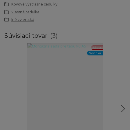
Kovové výstražné ceduľky
Vlastná ceduľka
Iné zvieratká
Súvisiaci tovar
3
Akcia
Novinka