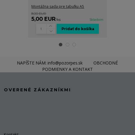
Montážna sada pre tabuľku A5
Grafické spra
8,00 EUR
8,00 EUR
5,00 EUR
5,00 EUR
/
ks
Skladom
Pridať do košíka
NAPÍŠTE NÁM: info@pozorpes.sk
OBCHODNÉ
PODMIENKY A KONTAKT
OVERENÉ ZÁKAZNÍKMI
Kontakt: