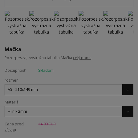
Mačka
Pozorpes.sk, výstražná tabuľka Mačka
celý popis
Dostupnosť
Skladom
rozmer
Materiál
Cena pred
14,00 EUR
zľavou