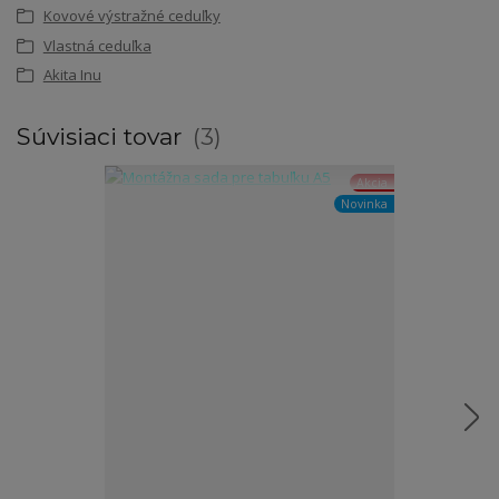
Kovové výstražné ceduľky
Vlastná ceduľka
Akita Inu
Súvisiaci tovar
3
Akcia
Novinka