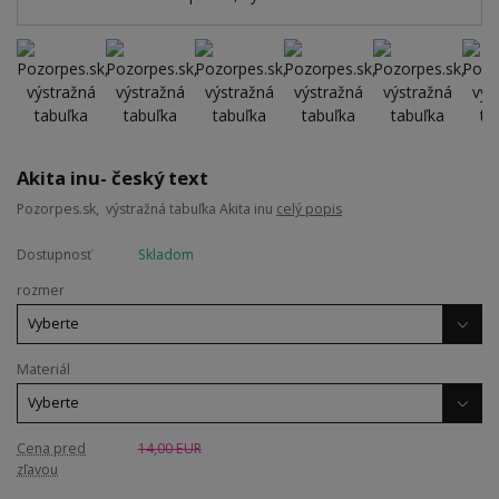
Akita inu- český text
Pozorpes.sk, výstražná tabuľka Akita inu
celý popis
Dostupnosť
Skladom
rozmer
Materiál
Cena pred
14,00 EUR
zľavou