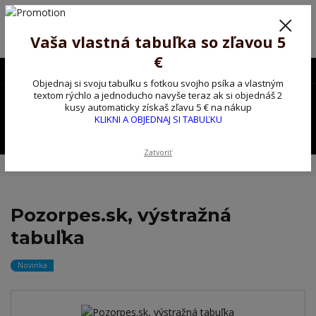
Poprosíme ctených zákazníkov o trpezlivosť, v tomto období máme
predĺžené dodacie lehoty.
Preto sme Vám pripravili malý darček ako ospravedlnenie.
Vaša vlastná tabuľka so zľavou 5
!!! ZĽAVA 5€ na PRVÚ objednávku nad 30€ s kódom pozorpes5 !!!
€
0903563637
EUR
Objednaj si svoju tabuľku s fotkou svojho psíka a vlastným
0
textom rýchlo a jednoducho navyše teraz ak si objednáš 2
0,00 EUR
kusy automaticky získaš zľavu 5 € na nákup
KLIKNI A OBJEDNAJ SI TABUĽKU
Menu
Zatvoriť
Úvod
Kovové výstražné ceduľky
Pozorpes.sk, výstražná tabuľka
Pozorpes.sk, výstražná
tabuľka
Novinka