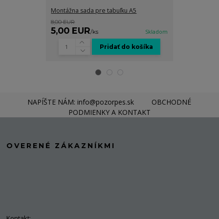
Montážna sada pre tabuľku A5
Grafické spra
8,00 EUR
8,00 EUR
5,00 EUR
5,00 EUR
/
ks
Skladom
Pridať do košíka
NAPÍŠTE NÁM: info@pozorpes.sk
OBCHODNÉ
PODMIENKY A KONTAKT
OVERENÉ ZÁKAZNÍKMI
Kontakt: