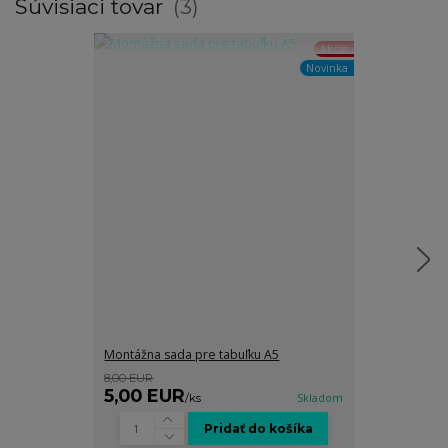
Súvisiaci tovar
3
Akcia
Novinka
Montážna sada pre tabuľku A5
Grafické spra
8,00 EUR
8,00 EUR
5,00 EUR
5,00 EUR
/
ks
Skladom
Pridať do košíka