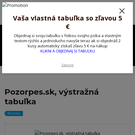
Poprosíme ctených zákazníkov o trpezlivosť, v tomto období máme
predĺžené dodacie lehoty.
Preto sme Vám pripravili malý darček ako ospravedlnenie.
Vaša vlastná tabuľka so zľavou 5
!!! ZĽAVA 5€ na PRVÚ objednávku nad 30€ s kódom pozorpes5 !!!
€
0903563637
EUR
Objednaj si svoju tabuľku s fotkou svojho psíka a vlastným
0
textom rýchlo a jednoducho navyše teraz ak si objednáš 2
0,00 EUR
kusy automaticky získaš zľavu 5 € na nákup
KLIKNI A OBJEDNAJ SI TABUĽKU
Menu
Zatvoriť
Úvod
Kovové výstražné ceduľky
Pozorpes.sk, výstražná tabuľka
Pozorpes.sk, výstražná
tabuľka
Novinka