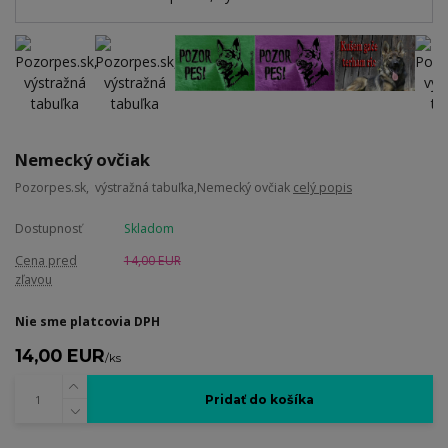
Nemecký ovčiak
Pozorpes.sk, výstražná tabuľka,Nemecký ovčiak
celý popis
Dostupnosť
Skladom
Cena pred
14,00 EUR
zľavou
Nie sme platcovia DPH
14,00 EUR
/
ks
Pridať do košíka