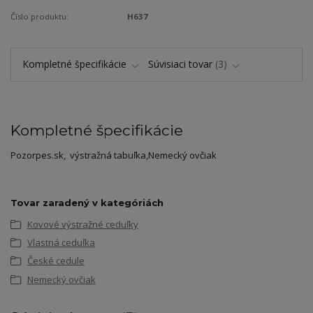
Číslo produktu:
H637
Kompletné špecifikácie
Súvisiaci tovar
3
Kompletné špecifikácie
Pozorpes.sk, výstražná tabuľka,Nemecký ovčiak
Tovar zaradený v kategóriách
Kovové výstražné ceduľky
Vlastná ceduľka
České cedule
Nemecký ovčiak