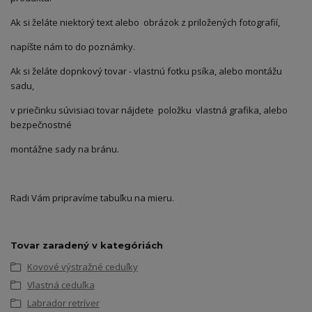
Ak si želáte niektorý text alebo obrázok z priložených fotografií,
napíšte nám to do poznámky.
Ak si želáte dopnkový tovar - vlastnú fotku psíka, alebo montážu
sadu,
v priečinku súvisiaci tovar nájdete položku vlastná grafika, alebo
bezpečnostné
montážne sady na bránu.
Radi Vám pripravíme tabuľku na mieru.
Tovar zaradený v kategóriách
Kovové výstražné ceduľky
Vlastná ceduľka
Labrador retríver