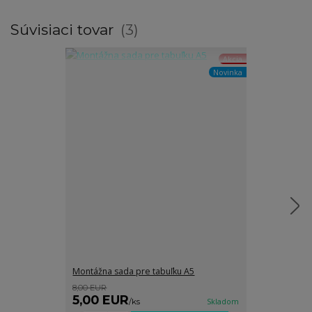
Súvisiaci tovar
3
Akcia
Novinka
Montážna sada pre tabuľku A5
Grafické spra
8,00 EUR
8,00 EUR
5,00 EUR
5,00 EUR
/
ks
Skladom