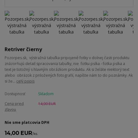
Retríver čierny
Pozorpes.sk, výstražná tabuľka pripojené fotky v dolnej časti produktu
znázorňujú detail spracovania tabuľky, nie fotku psíka - fotka psíka a
text je totožný s hlavným obrázkom produktu. Ak si želáte niektorý text
alebo obrázok z priložených fotografií, napíšte nám to do poznámky. Ak
si že...
celý popis
Dostupnosť
Skladom
Cena pred
14,00 EUR
zľavou
Nie sme platcovia DPH
14,00 EUR
/
ks