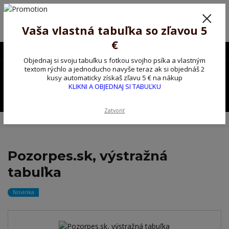
Poprosíme ctených zákazníkov o trpezlivosť, v tomto období máme
predĺžené dodacie lehoty.
Preto sme Vám pripravili malý darček ako ospravedlnenie.
Vaša vlastná tabuľka so zľavou 5
!!! ZĽAVA 5€ na PRVÚ objednávku nad 30€ s kódom pozorpes5 !!!
€
0903563637
EUR
Objednaj si svoju tabuľku s fotkou svojho psíka a vlastným
0
textom rýchlo a jednoducho navyše teraz ak si objednáš 2
0,00 EUR
kusy automaticky získaš zľavu 5 € na nákup
KLIKNI A OBJEDNAJ SI TABUĽKU
Menu
Zatvoriť
Úvod
Kovové výstražné ceduľky
Pozorpes.sk, výstražná tabuľka
Pozorpes.sk, výstražná
tabuľka
Novinka