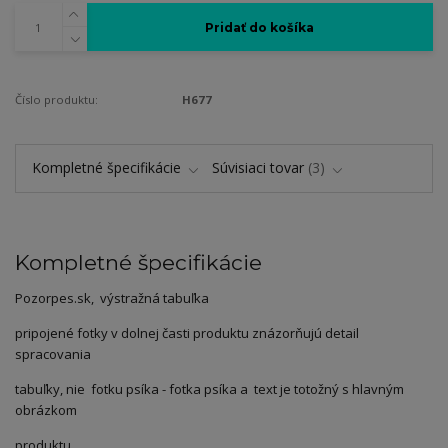
Pridať do košíka
Číslo produktu:
H677
Kompletné špecifikácie
Súvisiaci tovar
3
Kompletné špecifikácie
Pozorpes.sk, výstražná tabuľka
pripojené fotky v dolnej časti produktu znázorňujú detail
spracovania
tabuľky, nie fotku psíka - fotka psíka a text je totožný s hlavným
obrázkom
produktu.