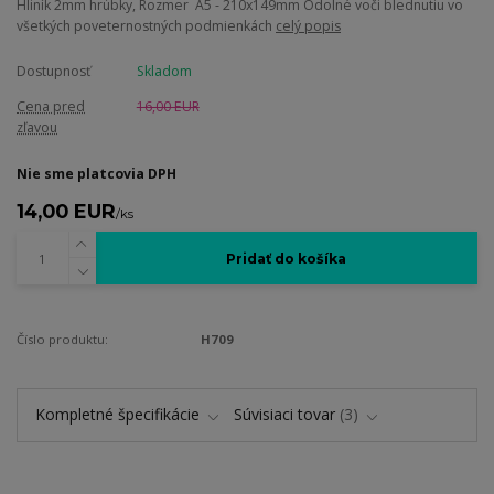
Hliník 2mm hrúbky, Rozmer A5 - 210x149mm Odolné voči blednutiu vo
všetkých poveternostných podmienkách
celý popis
Dostupnosť
Skladom
Cena pred
16,00 EUR
zľavou
Nie sme platcovia DPH
14,00 EUR
/
ks
Pridať do košíka
Číslo produktu:
H709
Kompletné špecifikácie
Súvisiaci tovar
3