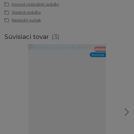
Kovové výstražné ceduľky
Vlastná ceduľka
Nemecký ovčiak
Súvisiaci tovar
3
Akcia
Novinka