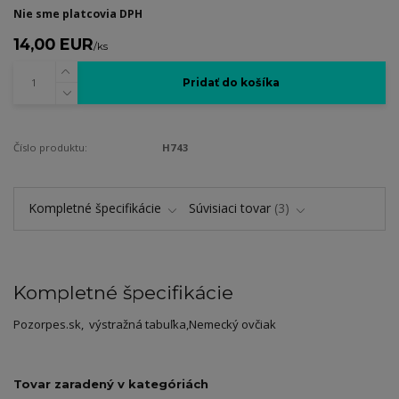
Nie sme platcovia DPH
14,00 EUR
/
ks
Pridať do košíka
Číslo produktu:
H743
Kompletné špecifikácie
Súvisiaci tovar
3
Kompletné špecifikácie
Pozorpes.sk, výstražná tabuľka,Nemecký ovčiak
Tovar zaradený v kategóriách