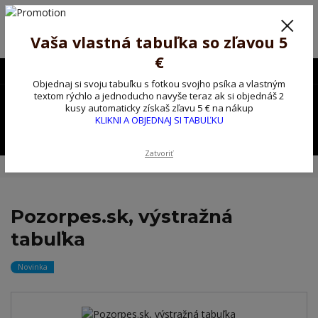
Poprosíme ctených zákazníkov o trpezlivosť, v tomto období máme
predĺžené dodacie lehoty.
Preto sme Vám pripravili malý darček ako ospravedlnenie.
Vaša vlastná tabuľka so zľavou 5
!!! ZĽAVA 5€ na PRVÚ objednávku nad 30€ s kódom pozorpes5 !!!
€
0903563637
EUR
Objednaj si svoju tabuľku s fotkou svojho psíka a vlastným
0
textom rýchlo a jednoducho navyše teraz ak si objednáš 2
0,00 EUR
kusy automaticky získaš zľavu 5 € na nákup
KLIKNI A OBJEDNAJ SI TABUĽKU
Menu
Zatvoriť
Úvod
Kovové výstražné ceduľky
Pozorpes.sk, výstražná tabuľka
Pozorpes.sk, výstražná
tabuľka
Novinka