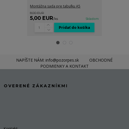
Montážna sada pre tabuľku A5
Grafické spra
8,00 EUR
8,00 EUR
5,00 EUR
5,00 EUR
/
ks
Skladom
Pridať do košíka
NAPÍŠTE NÁM: info@pozorpes.sk
OBCHODNÉ
PODMIENKY A KONTAKT
OVERENÉ ZÁKAZNÍKMI
Kontakt: