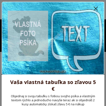
Poprosíme ctených zákazníkov o trpezlivosť, v tomto období máme
predĺžené dodacie lehoty.
Preto sme Vám pripravili malý darček ako ospravedlnenie.
!!! ZĽAVA 5€ na PRVÚ objednávku nad 30€ s kódom pozorpes5 !!!
0903563637
EUR
0
0,00 EUR
Menu
Úvod
Kovové výstražné ceduľky
Pozorpes.sk, výstražná tabuľka
Pozorpes.sk, výstražná
tabuľka
Vaša vlastná tabuľka so zľavou 5
€
Novinka
Akcia
Objednaj si svoju tabuľku s fotkou svojho psíka a vlastným
textom rýchlo a jednoducho navyše teraz ak si objednáš 2
kusy automaticky získaš zľavu 5 € na nákup