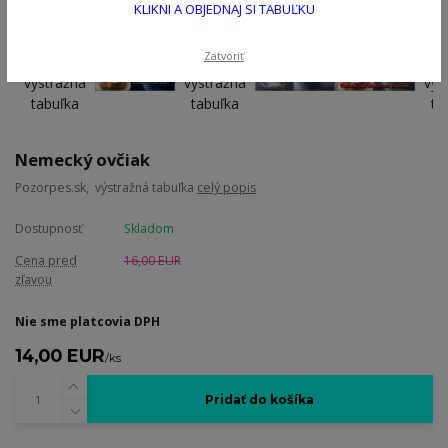
KLIKNI A OBJEDNAJ SI TABUĽKU
Zatvoriť
Nemecký ovčiak
Pozorpes.sk, výstražná tabuľka
celý popis
Dostupnosť
Skladom
Cena pred
16,00 EUR
zľavou
Nie sme platcovia DPH
14,00 EUR
/
ks
Pridať do košíka